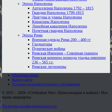
Эпоха Наполеона
Артиллерия Наполеона 1792 – 1815
Гвардия Наполеона 1799-1815
Драгуны и уланы Наполеона
Кирасиры Наполеона
Линейная кавалерия Наполеона
Почетная гвардия Наполеона
Эпоха Рима
Военная одежда Рима 200 – 400 гг
Гладиаторы
Пунические войны
Римская Империя – Северная граница
Римская конница периода упадка империи
236 – 565 г.г.
Римские легионеры
Обратная связь
Карта сайта
Условия пользовательского соглашения
© 2011 – 2026
«Civilization War» (Цивилизация и война) • Все
права защищены
Политика конфиденциальности