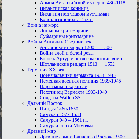
Армия Византийской империи 430-1118
Византийская конница
Византия под ударом мусульман
Константинополь 1453 г.
Война на море
Линкоры кригсмарине
Субмарины кригсмарине
Войны Англии в Средние века
Английские рыцари 1200 — 1300
Война алой и белой розы
Король Артур и англосаксонские войны
Шотландские рыцари 1513 — 1552
Германия XX век
Военачальники вермахта 1933-1945
Немецкая военная полиция 1939-1945
Партизаны и каратели
Пехотинец Вермахта 1933-1940
Солдаты Waffen SS
Дальний Восток
Ниндзя 1460-1650
Самураи 1577-1638
Самураи 940 – 1561 гг.
Самураи эпохи Момояма
Древний мир
Древние армии Ближнего Востока 3500 –