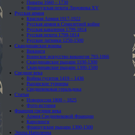
Пираты 1660 – 1730
Французская пехота Людовика XV
Русская армия
Красная Армия 1917-1922
Русская армия в Семилетней войне
Русская кавалерия 1799-1814
Русская пехота 1799-1814
Русские латники 1250-1500
Скандинавские воины
Викинги
Воинское искусство викингов 793-1066
Скандинавские рыцари 1100-1300
Скандинавские рыцари 1300-1500
Средние века
Войны гуситов 1419 – 1436
Рыцарские турниры
Средневековая геральдика
Статьи
Новороссия 1800 – 1825
Фото-история
Франция средние века
Армия Средневековой Франции
Каролинги
Французские рыцари 1300-1500
Эпоха Наполеона