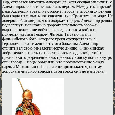
Тир, отказался впустить македонцев, хотя обещал заключить с
Александром союз и не помогать персам. Между тем тирский
царь Адземилк воевал на стороне персов, а тирская флотилия
была одна из самых многочисленных в Средиземном море. Не
доверяясь благовидным отговоркам тирцев, Александр решил
подвергнуть испытанию доброжелательность горожан,
выразив пожелание войти в город с отрядом войск и
принести жертвы Гераклу. Жители Тира почитали
финикийского бога, которого греки отождествляли с
Гераклом, а ведь именно от этого божества Александр
отсчитывал свою генеалогическую линию. Финикийская
доброжелательность не простиралась так далеко!, чтобы
предоставить разрешение иностранному войску войти внутрь
стен города. Тирцы объявили, что противостояние между
царями Македонии и Персии еще продолжается, потому
допускать чьи-либо войска в свой город они не намерены.