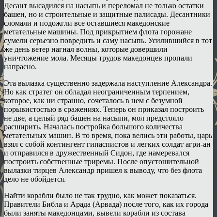
Десант высадился на насыпь и переломал не только остатки
башен, но и строительные и защитные палисады. Десантники
сломали и подожгли все оставшиеся македонские
метательные машины. Под прикрытием флота горожане
сумели серьезно повредить и саму насыпь. Усилившийся в тот
же день ветер нагнал волны, которые довершили
уничтожение мола. Месяцы трудов македонцев пропали
напрасно.
Эта вылазка существенно задержала наступление Александра.
Но как стратег он обладал неограниченным терпением,
которое, как ни странно, сочеталось в нем с безумной
порывистостью в сражениях. Теперь он приказал построить
не две, а целый ряд башен на насыпи, мол предстояло
расширить. Началась постройка большого количества
метательных машин. В то время, пока велись эти работы, царь
взял с собой контингент гипаспистов и легких солдат агри-ан
и отправился в дружественный Сидон, где намеревался
построить собственные триремы. После опустошительной
вылазки тирцев Александр пришел к выводу, что без флота
дело не обойдется.
Найти корабли было не так трудно, как может показаться.
Правители Библа и Арада (Арвада) после того, как их города
были заняты македонцами, вывели корабли из состава