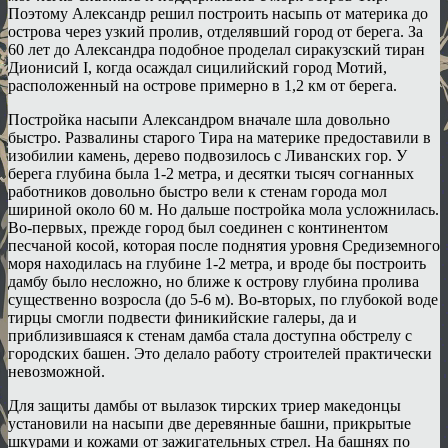
Поэтому Александр решил построить насыпь от материка до
острова через узкий пролив, отделявший город от берега. За
60 лет до Александра подобное проделал сиракузский тиран
Дионисий I, когда осаждал сицилийский город Мотий,
расположенный на острове примерно в 1,2 км от берега.
Постройка насыпи Александром вначале шла довольно
быстро. Развалины старого Тира на материке предоставили в
изобилии камень, дерево подвозилось с Ливанских гор. У
берега глубина была 1-2 метра, и десятки тысяч согнанных
работников довольно быстро вели к стенам города мол
шириной около 60 м. Но дальше постройка мола усложнилась.
Во-первых, прежде город был соединен с континентом
песчаной косой, которая после поднятия уровня Средиземного
моря находилась на глубине 1-2 метра, и вроде бы построить
дамбу было несложно, но ближе к острову глубина пролива
существенно возросла (до 5-6 м). Во-вторых, по глубокой воде
тирцы смогли подвести финикийские галеры, да и
приблизившаяся к стенам дамба стала доступна обстрелу с
городских башен. Это делало работу строителей практически
невозможной.
Для защиты дамбы от вылазок тирских триер македонцы
установили на насыпи две деревянные башни, прикрытые
шкурами и кожами от зажигательных стрел. На башнях по