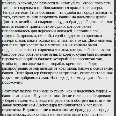
приказу Александра разместили катапульты, чтобы посылать
тяжелые снаряды в приближающиеся вражеские галеры.
Теперь жители Тира осознали, что судьба их города зависит от
того, сумеют ли они разрушить башни на насыпной дамбе.
Для этих целей они снарядили судно-брандер. Горожане взяли
вместительное транспортное судно, которое ранее
использовалось для перевозки лошадей, наполнив его
стружкой, дровами, смолой, серой и другими горючими
материалами, какие только попались им в руки. Двойные нок-
реи были прикреплены к мачтам, а к их концам были
подвешены котлы с горючим маслом, которые обеспечивали
быстрое распространение огня. В корпус судна был помещен
перекатывающийся балласт, который был рассчитан так,
чтобы при посадке на мель корабль кренился на борт,
распространяя огонь дальше от края мола, ближе к основанию
башен. Этот брандер буксировала трирема, укомплектованная
моряками-добровольцами. На подходах к молу судно было
подожжено.
Результат получился именно таким, как и надеялись тирцы, –
башни запылали. Другие финикийские галеры крейсировали
у берега вдоль мола, ведя непрерывный обстрел насыпи и не
давая пожарникам Александра приблизиться к горящим
строениям. В дополнение к высланному брандеру из города
на маленьких лодках была направлена десантная партия.