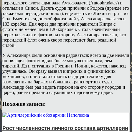
персидского флота адмирала Аутофрадата (Autophradates) и
отплыли в Сидон. Десять судов прибыли с Родоса (прежде это
также был персидский оплот), еще десять из Ликии и три – из
Сол. Вместе с сидонской флотилией у Александра оказалось
103 корабля. Дня через два прибыли правители Кипра с
флотом не менее чем в 120 кораблей. Столь значительный
переход эскадр и флотов на сторону Александра означал, что
персидский флот очень скоро перестанет быть реальной
силой.
У Александра были основания радоваться: всего за две недели
он овладел флотом вдвое более могущественным, чем
тирский. Да и ситуация в Греции и Ионии, кажется, наконец
улучшилась. Он сразу вызвал кипрских и финикийских
механиков, и они стали строить осадную технику для
размещения на баржах и больших транспортных судах.
Александр был рад видеть переход на его сторону городов и
царей, ранее преданно служивших персидскому царю.
Похожие записи:
Рост численности личного состава артиллерии