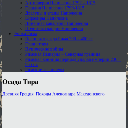
Артиллерия Наполеона 1792 – 1815
Гвардия Наполеона 1799-1815
Драгуны и уланы Наполеона
Кирасиры Наполеона
Линейная кавалерия Наполеона
Почетная гвардия Наполеона
Эпоха Рима
Военная одежда Рима 200 – 400 гг
Гладиаторы
Пунические войны
Римская Империя – Северная граница
Римская конница периода упадка империи 236 –
565 г.г.
Римские легионеры
Осада Тира
Древняя Греция
,
Походы Александра Македонского