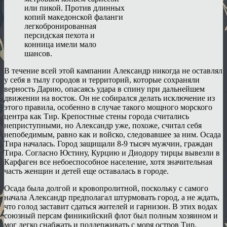
или пикой. Против длинных
копий македонской фаланги
легкобронированная
персидская пехота и
конница имели мало
шансов.
В течение всей этой кампании Александр никогда не оставлял
у себя в тылу городов и территорий, которые сохраняли
верность Дарию, опасаясь удара в спину при дальнейшем
движении на восток. Он не собирался делать исключение из
этого правила, особенно в случае такого мощного морского
центра как Тир. Крепостные стены города считались
неприступными, но Александр уже, похоже, считал себя
непобедимым, равно как и войско, следовавшее за ним. Осада
Тира началась. Город защищали 8-9 тысяч мужчин, граждан
Тира. Согласно Юстину, Курцию и Диодору тирцы вывезли в
Карфаген все небоеспособное население, хотя значительная
часть женщин и детей еще оставалась в городе.
Осада была долгой и кровопролитной, поскольку с самого
начала Александр предполагал штурмовать город, а не ждать,
что голод заставит сдаться жителей и гарнизон. В этих водах
союзный персам финикийский флот был полным хозяином и
мог легко снабжать и поддерживать с моря остров Тир.