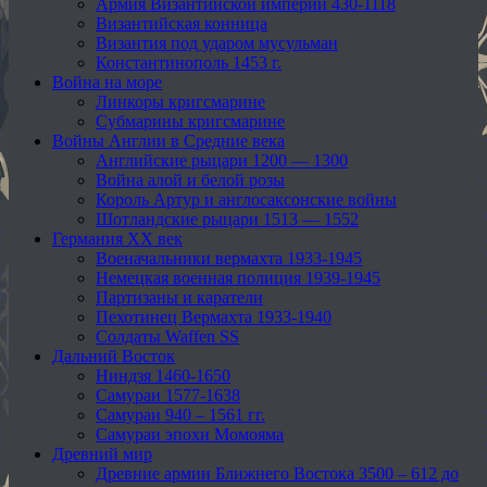
Армия Византийской империи 430-1118
Византийская конница
Византия под ударом мусульман
Константинополь 1453 г.
Война на море
Линкоры кригсмарине
Субмарины кригсмарине
Войны Англии в Средние века
Английские рыцари 1200 — 1300
Война алой и белой розы
Король Артур и англосаксонские войны
Шотландские рыцари 1513 — 1552
Германия XX век
Военачальники вермахта 1933-1945
Немецкая военная полиция 1939-1945
Партизаны и каратели
Пехотинец Вермахта 1933-1940
Солдаты Waffen SS
Дальний Восток
Ниндзя 1460-1650
Самураи 1577-1638
Самураи 940 – 1561 гг.
Самураи эпохи Момояма
Древний мир
Древние армии Ближнего Востока 3500 – 612 до