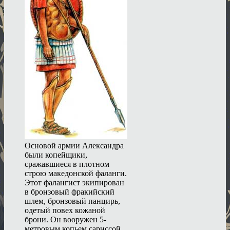
Основой армии Александра
были копейщики,
сражавшиеся в плотном
строю македонской фаланги.
Этот фалангист экипирован
в бронзовый фракийский
шлем, бронзовый панцирь,
одетый повех кожаной
брони. Он вооружен 5-
метровым копьем сариссой