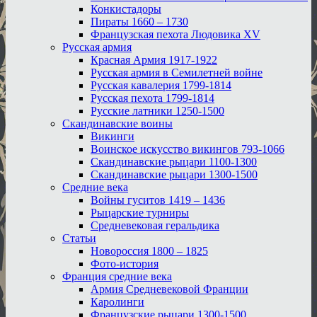
Конкистадоры
Пираты 1660 – 1730
Французская пехота Людовика XV
Русская армия
Красная Армия 1917-1922
Русская армия в Семилетней войне
Русская кавалерия 1799-1814
Русская пехота 1799-1814
Русские латники 1250-1500
Скандинавские воины
Викинги
Воинское искусство викингов 793-1066
Скандинавские рыцари 1100-1300
Скандинавские рыцари 1300-1500
Средние века
Войны гуситов 1419 – 1436
Рыцарские турниры
Средневековая геральдика
Статьи
Новороссия 1800 – 1825
Фото-история
Франция средние века
Армия Средневековой Франции
Каролинги
Французские рыцари 1300-1500