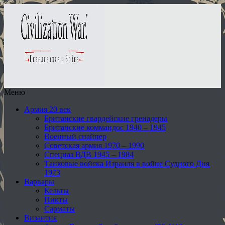
Меню
Армия 20 век
Британские гвардейские гренадеры
Британские коммандос 1940 – 1945
Военный снайпер
Советская армия 1970 – 1990
Спецназ ВДВ 1945 – 1984
Танковые войска Израиля в войне Судного Дня
1973
Варвары
Кельты
Пикты
Сарматы
Византия