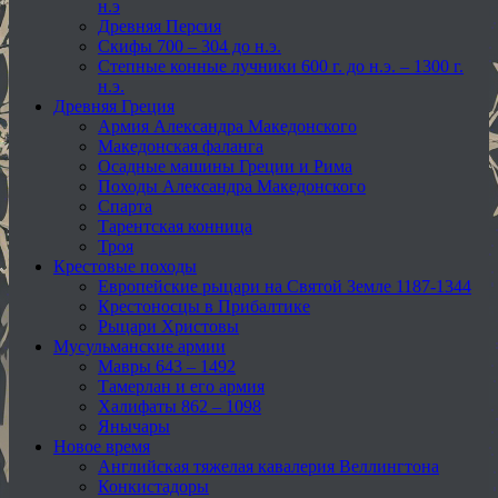
н.э
Древняя Персия
Скифы 700 – 304 до н.э.
Степные конные лучники 600 г. до н.э. – 1300 г.
н.э.
Древняя Греция
Армия Александра Македонского
Македонская фаланга
Осадные машины Греции и Рима
Походы Александра Македонского
Спарта
Тарентская конница
Троя
Крестовые походы
Европейские рыцари на Святой Земле 1187-1344
Крестоносцы в Прибалтике
Рыцари Христовы
Мусульманские армии
Мавры 643 – 1492
Тамерлан и его армия
Халифаты 862 – 1098
Янычары
Новое время
Английская тяжелая кавалерия Веллингтона
Конкистадоры