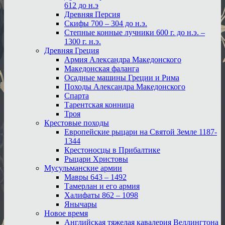
612 до н.э
Древняя Персия
Скифы 700 – 304 до н.э.
Степные конные лучники 600 г. до н.э. –
1300 г. н.э.
Древняя Греция
Армия Александра Македонского
Македонская фаланга
Осадные машины Греции и Рима
Походы Александра Македонского
Спарта
Тарентская конница
Троя
Крестовые походы
Европейские рыцари на Святой Земле 1187-
1344
Крестоносцы в Прибалтике
Рыцари Христовы
Мусульманские армии
Мавры 643 – 1492
Тамерлан и его армия
Халифаты 862 – 1098
Янычары
Новое время
Английская тяжелая кавалерия Веллингтона