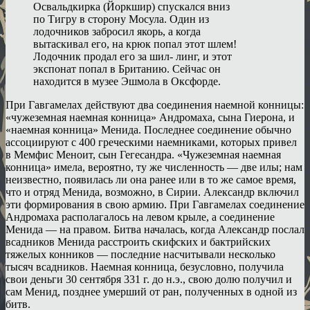
Освальдкирка (Йоркшир) спускался вниз
по Тигру в сторону Мосула. Один из
лодочников забросил якорь, а когда
вытаскивал его, на крюк попал этот шлем!
Лодочник продал его за шил- линг, и этот
экспонат попал в Британию. Сейчас он
находится в музее Эшмола в Оксфорде.
При Гавгамелах действуют два соединения наемной конницы:
«чужеземная наемная конница» Андромаха, сына Гиерона, и
«наемная конница» Менида. Последнее соединение обычно
ассоциируют с 400 греческими наемниками, которых привел
в Мемфис Меноит, сын Гегесандра. «Чужеземная наемная
конница» имела, вероятно, ту же численность — две илы; нам
неизвестно, появилась ли она ранее или в то же самое время,
что и отряд Менида, возможно, в Сирии. Александр включил
эти формирования в свою армию. При Гавгамелах соединение
Андромаха располагалось на левом крыле, а соединение
Менида — на правом. Битва началась, когда Александр послал
всадников Менида расстроить скифских и бактрийских
тяжелых конников — последние насчитывали несколько
тысяч всадников. Наемная конница, безусловно, получила
свои деньги 30 сентября 331 г. до н.э., свою долю получил и
сам Менид, позднее умерший от ран, полученных в одной из
битв.