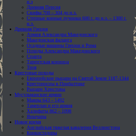
н.э
Древняя Персия
Скифы 700 – 304 до н.э.
Степные конные лучники 600 г. до н.э. – 1300 г.
н.э.
Древняя Греция
Армия Александра Македонского
Македонская фаланга
Осадные машины Греции и Рима
Походы Александра Македонского
Спарта
Тарентская конница
Троя
Крестовые походы
Европейские рыцари на Святой Земле 1187-1344
Крестоносцы в Прибалтике
Рыцари Христовы
Мусульманские армии
Мавры 643 – 1492
Тамерлан и его армия
Халифаты 862 – 1098
Янычары
Новое время
Английская тяжелая кавалерия Веллингтона
Конкистадоры