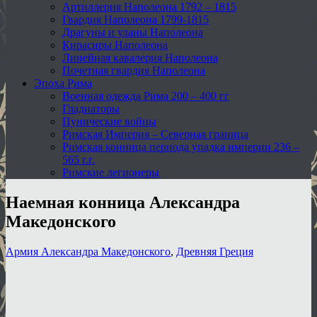
Артиллерия Наполеона 1792 – 1815
Гвардия Наполеона 1799-1815
Драгуны и уланы Наполеона
Кирасиры Наполеона
Линейная кавалерия Наполеона
Почетная гвардия Наполеона
Эпоха Рима
Военная одежда Рима 200 – 400 гг
Гладиаторы
Пунические войны
Римская Империя – Северная граница
Римская конница периода упадка империи 236 –
565 г.г.
Римские легионеры
Наемная конница Александра
Македонского
Армия Александра Македонского
,
Древняя Греция