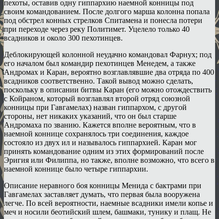
пехоты, оставив одну гиппархию наемной конницы под
своим командованием. После долгого марша колонна попала
под обстрел конных стрелков Спитамена и понесла потери
при переходе через реку Политимет. Уцелело только 40
всадников и около 300 пехотинцев.
Деблокирующей колонной неудачно командовал Фарнух; под
его началом был командир пехотинцев Менедем, а также
Андромах и Каран, вероятно возглавлявшие два отряда по 400
всадников соответственно. Такой вывод можно сделать,
поскольку в описании битвы Каран (его можно отождествить
с Койраном, который возглавлял второй отряд союзной
конницы при Гавгамелах) назван гиппархом, с другой
стороны, нет никаких указаний, что он был старше
Андромаха по званию. Кажется вполне вероятным, что в
наемной коннице сохранялось три соединения, каждое
состояло из двух ил и называлось гиппархией. Каран мог
принять командование одним из этих формирований после
Эригия или Филиппа, но также, вполне возможно, что всего в
наемной коннице было четыре гиппархии.
Описание неравного боя конницы Менида с бактрами при
Гавгамелах заставляет думать, что первая была вооружена
легче. По всей вероятности, наемные всадники имели копье и
меч и носили беотийский шлем, башмаки, тунику и плащ. Не