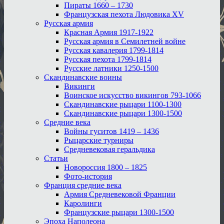
Пираты 1660 – 1730
Французская пехота Людовика XV
Русская армия
Красная Армия 1917-1922
Русская армия в Семилетней войне
Русская кавалерия 1799-1814
Русская пехота 1799-1814
Русские латники 1250-1500
Скандинавские воины
Викинги
Воинское искусство викингов 793-1066
Скандинавские рыцари 1100-1300
Скандинавские рыцари 1300-1500
Средние века
Войны гуситов 1419 – 1436
Рыцарские турниры
Средневековая геральдика
Статьи
Новороссия 1800 – 1825
Фото-история
Франция средние века
Армия Средневековой Франции
Каролинги
Французские рыцари 1300-1500
Эпоха Наполеона