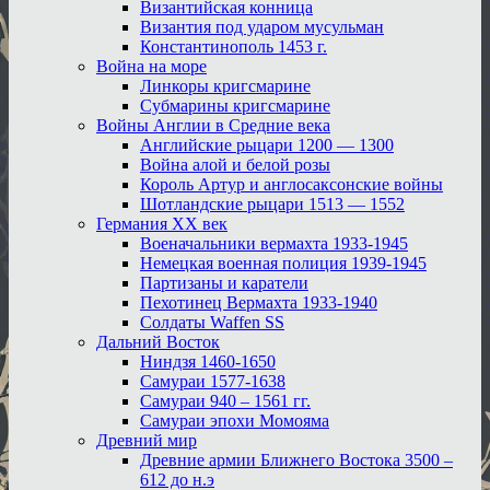
Византийская конница
Византия под ударом мусульман
Константинополь 1453 г.
Война на море
Линкоры кригсмарине
Субмарины кригсмарине
Войны Англии в Средние века
Английские рыцари 1200 — 1300
Война алой и белой розы
Король Артур и англосаксонские войны
Шотландские рыцари 1513 — 1552
Германия XX век
Военачальники вермахта 1933-1945
Немецкая военная полиция 1939-1945
Партизаны и каратели
Пехотинец Вермахта 1933-1940
Солдаты Waffen SS
Дальний Восток
Ниндзя 1460-1650
Самураи 1577-1638
Самураи 940 – 1561 гг.
Самураи эпохи Момояма
Древний мир
Древние армии Ближнего Востока 3500 –
612 до н.э