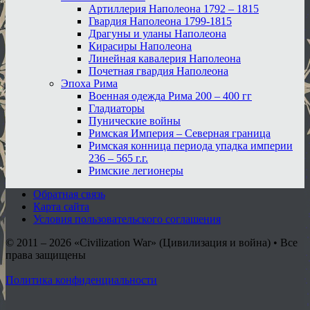
Артиллерия Наполеона 1792 – 1815
Гвардия Наполеона 1799-1815
Драгуны и уланы Наполеона
Кирасиры Наполеона
Линейная кавалерия Наполеона
Почетная гвардия Наполеона
Эпоха Рима
Военная одежда Рима 200 – 400 гг
Гладиаторы
Пунические войны
Римская Империя – Северная граница
Римская конница периода упадка империи
236 – 565 г.г.
Римские легионеры
Обратная связь
Карта сайта
Условия пользовательского соглашения
© 2011 – 2026
«Civilization War» (Цивилизация и война) • Все
права защищены
Политика конфиденциальности