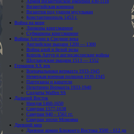
Армия Византийской империи 430-1118
Византийская конница
Византия под ударом мусульман
Константинополь 1453 г.
Война на море
Линкоры кригсмарине
Субмарины кригсмарине
Войны Англии в Средние века
Английские рыцари 1200 — 1300
Война алой и белой розы
Король Артур и англосаксонские войны
Шотландские рыцари 1513 — 1552
Германия XX век
Военачальники вермахта 1933-1945
Немецкая военная полиция 1939-1945
Партизаны и каратели
Пехотинец Вермахта 1933-1940
Солдаты Waffen SS
Дальний Восток
Ниндзя 1460-1650
Самураи 1577-1638
Самураи 940 – 1561 гг.
Самураи эпохи Момояма
Древний мир
Древние армии Ближнего Востока 3500 – 612 до