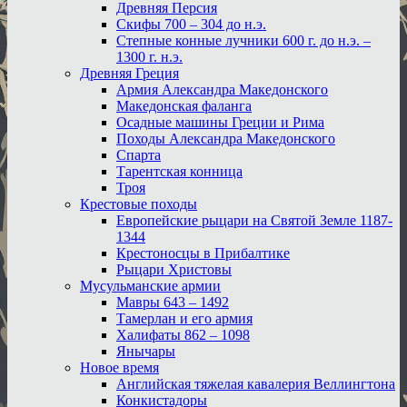
Древняя Персия
Скифы 700 – 304 до н.э.
Степные конные лучники 600 г. до н.э. –
1300 г. н.э.
Древняя Греция
Армия Александра Македонского
Македонская фаланга
Осадные машины Греции и Рима
Походы Александра Македонского
Спарта
Тарентская конница
Троя
Крестовые походы
Европейские рыцари на Святой Земле 1187-
1344
Крестоносцы в Прибалтике
Рыцари Христовы
Мусульманские армии
Мавры 643 – 1492
Тамерлан и его армия
Халифаты 862 – 1098
Янычары
Новое время
Английская тяжелая кавалерия Веллингтона
Конкистадоры