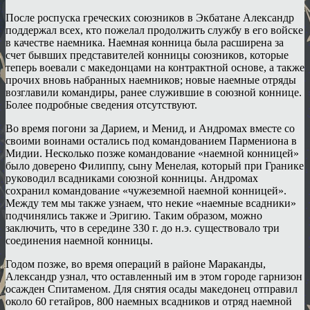
После роспуска греческих союзников в Экбатане Александр
поддержал всех, кто пожелал продолжить службу в его войске
в качестве наемника. Наемная конница была расширена за
счет бывших представителей конницы союзников, которые
теперь воевали с македонцами на контрактной основе, а также
прочих вновь набранных наемников; новые наемные отряды
возглавили командиры, ранее служившие в союзной коннице.
Более подробные сведения отсутствуют.
Во время погони за Дарием, и Менид, и Андромах вместе со
своими воинами остались под командованием Пармениона в
Мидии. Несколько позже командование «наемной конницей»
было доверено Филиппу, сыну Менелая, который при Гранике
руководил всадниками союзной конницы. Андромах
сохранил командование «чужеземной наемной конницей».
Между тем мы также узнаем, что некие «наемные всадники»
подчинялись также и Эригию. Таким образом, можно
заключить, что в середине 330 г. до н.э. существовало три
соединения наемной конницы.
Годом позже, во время операций в районе Мараканды,
Александр узнал, что оставленный им в этом городе гарнизон
осажден Спитаменом. Для снятия осады македонец отправил
около 60 гетайров, 800 наемных всадников и отряд наемной