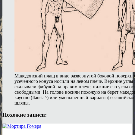
Македонский плащ в виде развернутой боковой поверхно
усеченного конуса носили на левом плече. Верхние углы
скалывали фибулой на правом плече, нижние его углы ос
свободными. На голове носили похожую на берет макед
каусию (Itausia^) или уменьшенный вариант фессалийско
шляпы.
Похожие записи: