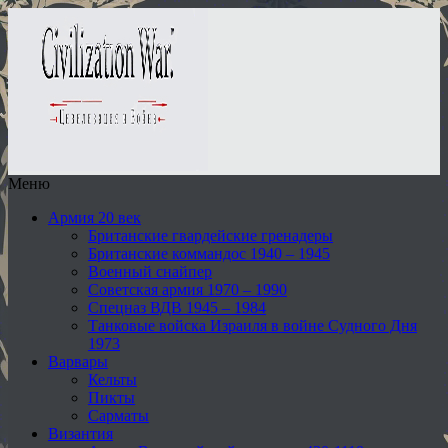
Меню
Армия 20 век
Британские гвардейские гренадеры
Британские коммандос 1940 – 1945
Военный снайпер
Советская армия 1970 – 1990
Спецназ ВДВ 1945 – 1984
Танковые войска Израиля в войне Судного Дня
1973
Варвары
Кельты
Пикты
Сарматы
Византия