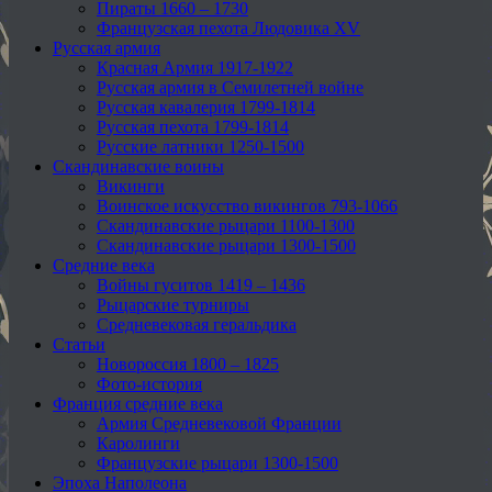
Пираты 1660 – 1730
Французская пехота Людовика XV
Русская армия
Красная Армия 1917-1922
Русская армия в Семилетней войне
Русская кавалерия 1799-1814
Русская пехота 1799-1814
Русские латники 1250-1500
Скандинавские воины
Викинги
Воинское искусство викингов 793-1066
Скандинавские рыцари 1100-1300
Скандинавские рыцари 1300-1500
Средние века
Войны гуситов 1419 – 1436
Рыцарские турниры
Средневековая геральдика
Статьи
Новороссия 1800 – 1825
Фото-история
Франция средние века
Армия Средневековой Франции
Каролинги
Французские рыцари 1300-1500
Эпоха Наполеона