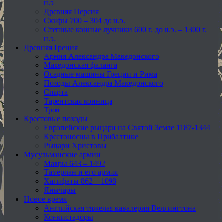
н.э
Древняя Персия
Скифы 700 – 304 до н.э.
Степные конные лучники 600 г. до н.э. – 1300 г.
н.э.
Древняя Греция
Армия Александра Македонского
Македонская фаланга
Осадные машины Греции и Рима
Походы Александра Македонского
Спарта
Тарентская конница
Троя
Крестовые походы
Европейские рыцари на Святой Земле 1187-1344
Крестоносцы в Прибалтике
Рыцари Христовы
Мусульманские армии
Мавры 643 – 1492
Тамерлан и его армия
Халифаты 862 – 1098
Янычары
Новое время
Английская тяжелая кавалерия Веллингтона
Конкистадоры