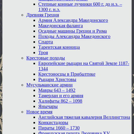
Степные конные лучники 600 г. до н.э. –
1300 г. н.э.
Древняя Греция
Армия Александра Македонского
Македонская фаланга
Осадные машины Греции и Рима
Походы Александра Македонского
Спарта
Тарентская конница
Троя
Крестовые походы
Европейские рыцари на Святой Земле 1187-
1344
Крестоносцы в Прибалтике
Рыцари Христовы
Мусульманские армии
Мавры 643 – 1492
Тамерлан и его армия
Халифаты 862 – 1098
Янычары
Новое время
Английская тяжелая кавалерия Веллингтона
Конкистадоры
Пираты 1660 – 1730
Французская пехота Людовика XV