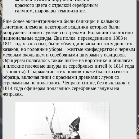
красного цвета с отделкой серебряным
галуном, шаровары темно-синие.
Еще более эксцентричными были башкиры и калмыки –
азиатские племена, некоторые всадники которых были
вооружены только луками со стрелами. Большинство носило
национальные одежды. Два полка, переведенные в 1803 и
1811 годах в казачьи, были обмундированы по типу донских
казаков, но головные уборы – желтые конфедератки с черным
меховым околышем и серебряными шнурами у офицеров.
Офицерам полагалось также шитье на воротнике и обшлагах
и плоские плечевые шнуры из серебряных нитей (с 1814 года
– эполеты). Снаряжение этих полков также было казачьего
образца, включая пики с красными древками; луков со
стрелами им не полагалось. Чепраки синие, без выкладок; с
1814 года офицерам полагались серебряные галуны на
чепраках.