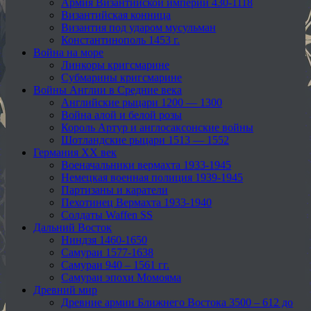
Армия Византийской империи 430-1118
Византийская конница
Византия под ударом мусульман
Константинополь 1453 г.
Война на море
Линкоры кригсмарине
Субмарины кригсмарине
Войны Англии в Средние века
Английские рыцари 1200 — 1300
Война алой и белой розы
Король Артур и англосаксонские войны
Шотландские рыцари 1513 — 1552
Германия XX век
Военачальники вермахта 1933-1945
Немецкая военная полиция 1939-1945
Партизаны и каратели
Пехотинец Вермахта 1933-1940
Солдаты Waffen SS
Дальний Восток
Ниндзя 1460-1650
Самураи 1577-1638
Самураи 940 – 1561 гг.
Самураи эпохи Момояма
Древний мир
Древние армии Ближнего Востока 3500 – 612 до