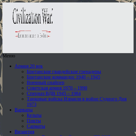
Меню
Армия 20 век
Британские гвардейские гренадеры
Британские коммандос 1940 – 1945
Военный снайпер
Советская армия 1970 – 1990
Спецназ ВДВ 1945 – 1984
Танковые войска Израиля в войне Судного Дня
1973
Варвары
Кельты
Пикты
Сарматы
Византия