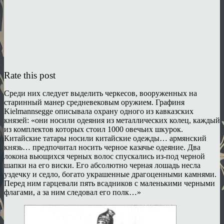
Rate this post
Среди них следует выделить черкесов, вооруженных на
старинный манер средневековым оружием. Графиня
Kielmannsegge описывала охрану одного из кавказских
князей: «они носили одеяния из металлических колец, каждый
из комплектов которых стоил 1000 овечьих шкурок.
Китайские татары носили китайские одежды… армянский
князь… предпочитал носить черное казачье одеяние. Два
локона вьющихся черных волос спускались из-под черной
шапки на его виски. Его абсолютно черная лошадь несла
уздечку и седло, богато украшенные драгоценными камнями.
Перед ним гарцевали пять всадников с маленькими черными
флагами, а за ним следовал его полк…»