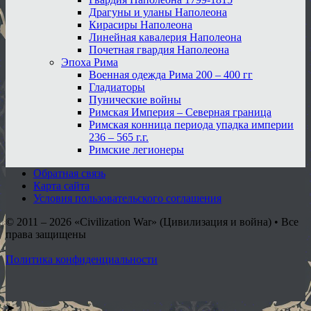
Драгуны и уланы Наполеона
Кирасиры Наполеона
Линейная кавалерия Наполеона
Почетная гвардия Наполеона
Эпоха Рима
Военная одежда Рима 200 – 400 гг
Гладиаторы
Пунические войны
Римская Империя – Северная граница
Римская конница периода упадка империи
236 – 565 г.г.
Римские легионеры
Обратная связь
Карта сайта
Условия пользовательского соглашения
© 2011 – 2026
«Civilization War» (Цивилизация и война) • Все
права защищены
Политика конфиденциальности
➤