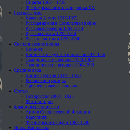
Пираты 1660 – 1730
Французская пехота Людовика XV
Русская армия
Красная Армия 1917-1922
Русская армия в Семилетней войне
Русская кавалерия 1799-1814
Русская пехота 1799-1814
Русские латники 1250-1500
Скандинавские воины
Викинги
Воинское искусство викингов 793-1066
Скандинавские рыцари 1100-1300
Скандинавские рыцари 1300-1500
Средние века
Войны гуситов 1419 – 1436
Рыцарские турниры
Средневековая геральдика
Статьи
Новороссия 1800 – 1825
Фото-история
Франция средние века
Армия Средневековой Франции
Каролинги
Французские рыцари 1300-1500
Эпоха Наполеона