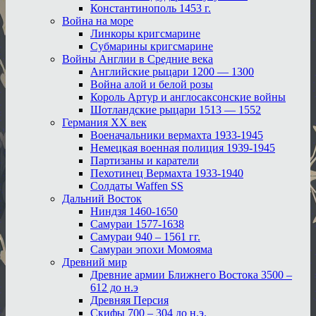
Константинополь 1453 г.
Война на море
Линкоры кригсмарине
Субмарины кригсмарине
Войны Англии в Средние века
Английские рыцари 1200 — 1300
Война алой и белой розы
Король Артур и англосаксонские войны
Шотландские рыцари 1513 — 1552
Германия XX век
Военачальники вермахта 1933-1945
Немецкая военная полиция 1939-1945
Партизаны и каратели
Пехотинец Вермахта 1933-1940
Солдаты Waffen SS
Дальний Восток
Ниндзя 1460-1650
Самураи 1577-1638
Самураи 940 – 1561 гг.
Самураи эпохи Момояма
Древний мир
Древние армии Ближнего Востока 3500 –
612 до н.э
Древняя Персия
Скифы 700 – 304 до н.э.