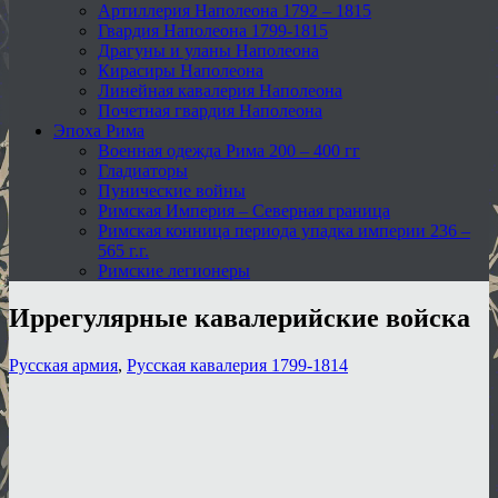
Артиллерия Наполеона 1792 – 1815
Гвардия Наполеона 1799-1815
Драгуны и уланы Наполеона
Кирасиры Наполеона
Линейная кавалерия Наполеона
Почетная гвардия Наполеона
Эпоха Рима
Военная одежда Рима 200 – 400 гг
Гладиаторы
Пунические войны
Римская Империя – Северная граница
Римская конница периода упадка империи 236 –
565 г.г.
Римские легионеры
Иррегулярные кавалерийские войска
Русская армия
,
Русская кавалерия 1799-1814