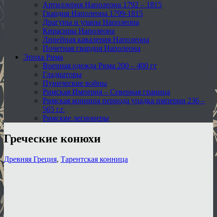
Артиллерия Наполеона 1792 – 1815
Гвардия Наполеона 1799-1815
Драгуны и уланы Наполеона
Кирасиры Наполеона
Линейная кавалерия Наполеона
Почетная гвардия Наполеона
Эпоха Рима
Военная одежда Рима 200 – 400 гг
Гладиаторы
Пунические войны
Римская Империя – Северная граница
Римская конница периода упадка империи 236 –
565 г.г.
Римские легионеры
Греческие конюхи
Древняя Греция
,
Тарентская конница