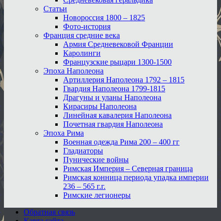
Статьи
Новороссия 1800 – 1825
Фото-история
Франция средние века
Армия Средневековой Франции
Каролинги
Французские рыцари 1300-1500
Эпоха Наполеона
Артиллерия Наполеона 1792 – 1815
Гвардия Наполеона 1799-1815
Драгуны и уланы Наполеона
Кирасиры Наполеона
Линейная кавалерия Наполеона
Почетная гвардия Наполеона
Эпоха Рима
Военная одежда Рима 200 – 400 гг
Гладиаторы
Пунические войны
Римская Империя – Северная граница
Римская конница периода упадка империи
236 – 565 г.г.
Римские легионеры
Обратная связь
Карта сайта