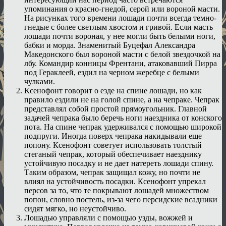
упоминания о красно-гнедой, серой или вороной масти.
На рисунках того времени лошади почти всегда темно-
гнедые с более светлым хвостом и гривой. Если масть
лошади почти вороная, у нее могли быть белыми ноги,
бабки и морда. Знаменитый Буцефал Александра
Македонского был вороной масти с белой звездочкой на
лбу. Командир конницы Френтани, атаковавший Пирра
под Гераклеей, ездил на черном жеребце с белыми
чулками.
Ксенофонт говорит о езде на спине лошади, но как
правило ездили не на голой спине, а на чепраке. Чепрак
представлял собой простой прямоугольник. Главной
задачей чепрака было беречь ноги наездника от конского
пота. На спине чепрак удерживался с помощью широкой
подпруги. Иногда поверх чепрака накидывали еще
попону. Ксенофонт советует использовать толстый
стеганый чепрак, который обеспечивает наезднику
устойчивую посадку и не дает натереть лошади спину.
Таким образом, чепрак защищал кожу, но почти не
влиял на устойчивость посадки. Ксенофонт упрекал
персов за то, что те покрывают лошадей множеством
попон, словно постель, из-за чего персидские всадники
сидят мягко, но неустойчиво.
Лошадью управляли с помощью узды, вожжей и