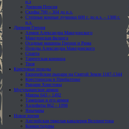
н.э
Древняя Персия
Скифы 700 – 304 до н.э.
Степные конные лучники 600 г. до н.э. – 1300 г.
н.э.
Древняя Греция
Армия Александра Македонского
Македонская фаланга
Осадные машины Греции и Рима
Походы Александра Македонского
Спарта
Тарентская конница
Троя
Крестовые походы
Европейские рыцари на Святой Земле 1187-1344
Крестоносцы в Прибалтике
Рыцари Христовы
Мусульманские армии
Мавры 643 – 1492
Тамерлан и его армия
Халифаты 862 – 1098
Янычары
Новое время
Английская тяжелая кавалерия Веллингтона
Конкистадоры