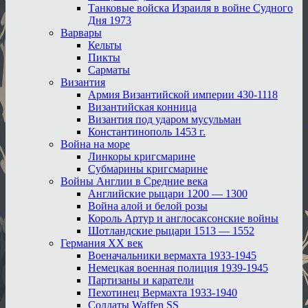
Танковые войска Израиля в войне Судного
Дня 1973
Варвары
Кельты
Пикты
Сарматы
Византия
Армия Византийской империи 430-1118
Византийская конница
Византия под ударом мусульман
Константинополь 1453 г.
Война на море
Линкоры кригсмарине
Субмарины кригсмарине
Войны Англии в Средние века
Английские рыцари 1200 — 1300
Война алой и белой розы
Король Артур и англосаксонские войны
Шотландские рыцари 1513 — 1552
Германия XX век
Военачальники вермахта 1933-1945
Немецкая военная полиция 1939-1945
Партизаны и каратели
Пехотинец Вермахта 1933-1940
Солдаты Waffen SS