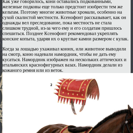
Как уже говорилось, кони оставались подкованными,
железные подковы еще только предстоит изобрести тем же
кельтам. Поэтому многие животные хромали, особенно на
сухой скалистой местности. Ксенофонт рассказывает, как он
однажды вел преследование, пока местность не стала
слишком трудной, из-за чего ему и его солдатам пришлось
спешиться. Позднее Ксенофонт рекомендовал укреплять
конские копыта, ударяя их о круглые камни размером с кулак.
Когда за лошадью ухаживал конюх, или животное выводили
на смотр, коню надевали намордник, чтобы не дать ему
кусаться. Намордник изображен на нескольких аттических и
итальянских краснофигурных вазах. Намордник делали из
кожаного ремня или из веток.