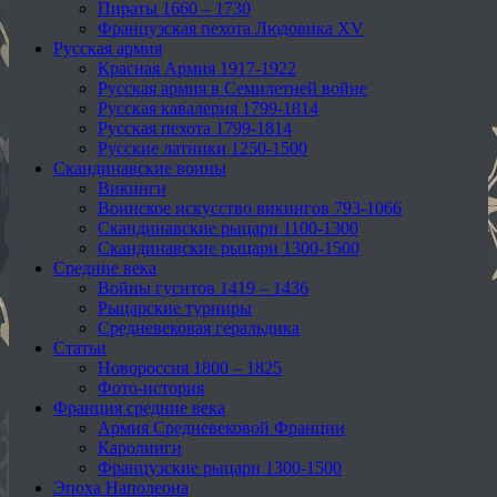
Пираты 1660 – 1730
Французская пехота Людовика XV
Русская армия
Красная Армия 1917-1922
Русская армия в Семилетней войне
Русская кавалерия 1799-1814
Русская пехота 1799-1814
Русские латники 1250-1500
Скандинавские воины
Викинги
Воинское искусство викингов 793-1066
Скандинавские рыцари 1100-1300
Скандинавские рыцари 1300-1500
Средние века
Войны гуситов 1419 – 1436
Рыцарские турниры
Средневековая геральдика
Статьи
Новороссия 1800 – 1825
Фото-история
Франция средние века
Армия Средневековой Франции
Каролинги
Французские рыцари 1300-1500
Эпоха Наполеона