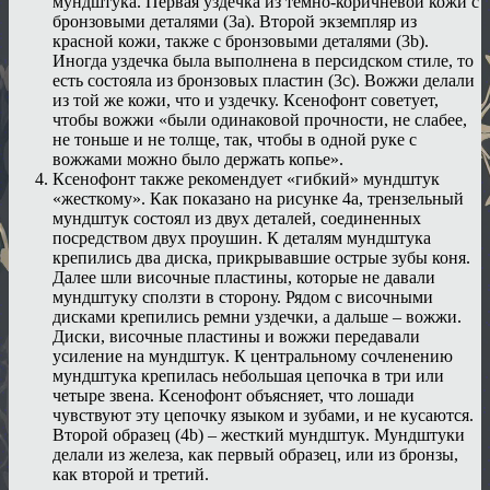
мундштука. Первая уздечка из темно-коричневой кожи с
бронзовыми деталями (3а). Второй экземпляр из
красной кожи, также с бронзовыми деталями (3b).
Иногда уздечка была выполнена в персидском стиле, то
есть состояла из бронзовых пластин (3с). Вожжи делали
из той же кожи, что и уздечку. Ксенофонт советует,
чтобы вожжи «были одинаковой прочности, не слабее,
не тоньше и не толще, так, чтобы в одной руке с
вожжами можно было держать копье».
Ксенофонт также рекомендует «гибкий» мундштук
«жесткому». Как показано на рисунке 4а, трензельный
мундштук состоял из двух деталей, соединенных
посредством двух проушин. К деталям мундштука
крепились два диска, прикрывавшие острые зубы коня.
Далее шли височные пластины, которые не давали
мундштуку сползти в сторону. Рядом с височными
дисками крепились ремни уздечки, а дальше – вожжи.
Диски, височные пластины и вожжи передавали
усиление на мундштук. К центральному сочленению
мундштука крепилась небольшая цепочка в три или
четыре звена. Ксенофонт объясняет, что лошади
чувствуют эту цепочку языком и зубами, и не кусаются.
Второй образец (4b) – жесткий мундштук. Мундштуки
делали из железа, как первый образец, или из бронзы,
как второй и третий.