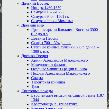
Дальний Восток
Ниндзя 1460-1650
Самураи 1577-1638
Самураи 940 – 1561 гг.
Самураи эпохи Момояма
Древний мир
Древние армии Ближнего Востока 3500 –
612 до н.э
Древняя Персия
Скифы 700 – 304 до н.э.
Степные конные лучники 600 г. до н.э. –
1300 г. н.э.
Древняя Греция
Армия Александра Македонского
Македонская фаланга
Осадные машины Греции и Рима
Походы Александра Македонского
Спарта
Тарентская конница
Троя
Крестовые походы
Европейские рыцари на Святой Земле 1187-
1344
Крестоносцы в Прибалтике
Рыцари Христовы