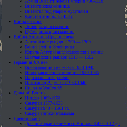
Армия Византийской империи 430-1118
Византийская конница
Византия под ударом мусульман
Константинополь 1453 г.
Война на море
Линкоры кригсмарине
Субмарины кригсмарине
Войны Англии в Средние века
Английские рыцари 1200 — 1300
Война алой и белой розы
Король Артур и англосаксонские войны
Шотландские рыцари 1513 — 1552
Германия XX век
Военачальники вермахта 1933-1945
Немецкая военная полиция 1939-1945
Партизаны и каратели
Пехотинец Вермахта 1933-1940
Солдаты Waffen SS
Дальний Восток
Ниндзя 1460-1650
Самураи 1577-1638
Самураи 940 – 1561 гг.
Самураи эпохи Момояма
Древний мир
Древние армии Ближнего Востока 3500 – 612 до