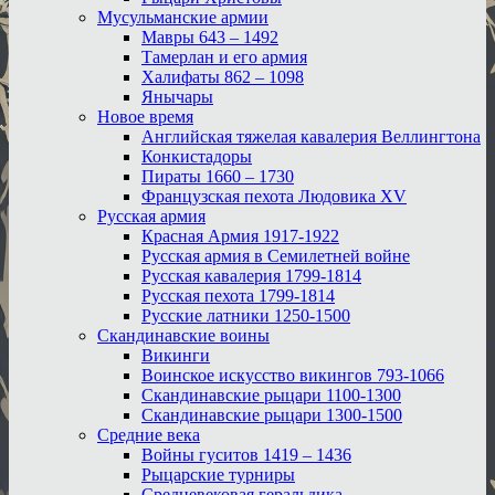
Мусульманские армии
Мавры 643 – 1492
Тамерлан и его армия
Халифаты 862 – 1098
Янычары
Новое время
Английская тяжелая кавалерия Веллингтона
Конкистадоры
Пираты 1660 – 1730
Французская пехота Людовика XV
Русская армия
Красная Армия 1917-1922
Русская армия в Семилетней войне
Русская кавалерия 1799-1814
Русская пехота 1799-1814
Русские латники 1250-1500
Скандинавские воины
Викинги
Воинское искусство викингов 793-1066
Скандинавские рыцари 1100-1300
Скандинавские рыцари 1300-1500
Средние века
Войны гуситов 1419 – 1436
Рыцарские турниры
Средневековая геральдика