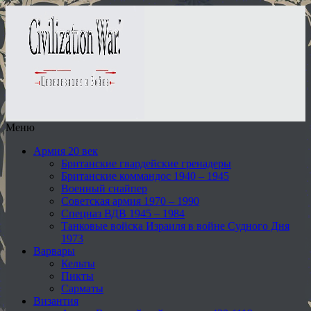
Меню
Армия 20 век
Британские гвардейские гренадеры
Британские коммандос 1940 – 1945
Военный снайпер
Советская армия 1970 – 1990
Спецназ ВДВ 1945 – 1984
Танковые войска Израиля в войне Судного Дня
1973
Варвары
Кельты
Пикты
Сарматы
Византия