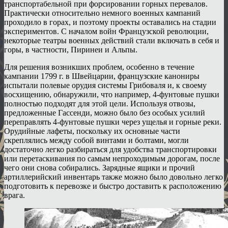
транспортабельной при форсировании горных перевалов.
Практически относительно немного военных кампаний
проходило в горах, и поэтому проекты оставались на стадии
экспериментов. С началом войн Французской революции,
некоторые театры военных действий стали включать в себя и
горы, в частности, Пиринеи и Альпы.
Для решения возникших проблем, особенно в течение
кампании 1799 г. в Швейцарии, французские канониры
испытали полевые орудия системы Грибоваля и, к своему
восхищению, обнаружили, что например, 4-фунтовые пушки
полностью подходят для этой цели. Используя отвозы,
предложенные Гассенди, можно было без особых усилий
переправлять 4-фунтовые пушки через ущелья и горные реки.
Орудийные лафеты, поскольку их основные части
скреплялись между собой винтами и болтами, могли
достаточно легко разбираться для удобства транспортировки
или перетаскивания по самым непроходимым дорогам, после
чего они снова собирались. Зарядные ящики и прочий
артиллерийский инвентарь также можно было довольно легко
подготовить к перевозке и быстро доставить к расположению
врага.