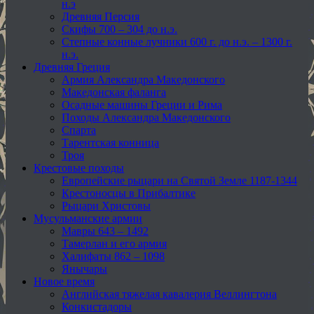
н.э
Древняя Персия
Скифы 700 – 304 до н.э.
Степные конные лучники 600 г. до н.э. – 1300 г.
н.э.
Древняя Греция
Армия Александра Македонского
Македонская фаланга
Осадные машины Греции и Рима
Походы Александра Македонского
Спарта
Тарентская конница
Троя
Крестовые походы
Европейские рыцари на Святой Земле 1187-1344
Крестоносцы в Прибалтике
Рыцари Христовы
Мусульманские армии
Мавры 643 – 1492
Тамерлан и его армия
Халифаты 862 – 1098
Янычары
Новое время
Английская тяжелая кавалерия Веллингтона
Конкистадоры