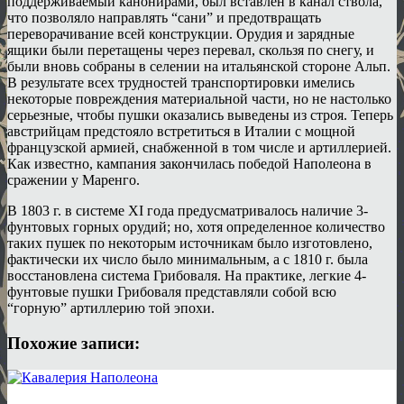
поддерживаемый канонирами, был вставлен в канал ствола,
что позволяло направлять “сани” и предотвращать
переворачивание всей конструкции. Орудия и зарядные
ящики были перетащены через перевал, скользя по снегу, и
были вновь собраны в селении на итальянской стороне Альп.
В результате всех трудностей транспортировки имелись
некоторые повреждения материальной части, но не настолько
серьезные, чтобы пушки оказались выведены из строя. Теперь
австрийцам предстояло встретиться в Италии с мощной
французской армией, снабженной в том числе и артиллерией.
Как известно, кампания закончилась победой Наполеона в
сражении у Маренго.
В 1803 г. в системе XI года предусматривалось наличие 3-
фунтовых горных орудий; но, хотя определенное количество
таких пушек по некоторым источникам было изготовлено,
фактически их число было минимальным, а с 1810 г. была
восстановлена система Грибоваля. На практике, легкие 4-
фунтовые пушки Грибоваля представляли собой всю
“горную” артиллерию той эпохи.
Похожие записи: