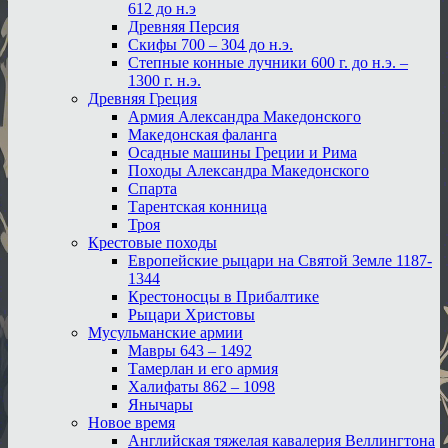
612 до н.э
Древняя Персия
Скифы 700 – 304 до н.э.
Степные конные лучники 600 г. до н.э. –
1300 г. н.э.
Древняя Греция
Армия Александра Македонского
Македонская фаланга
Осадные машины Греции и Рима
Походы Александра Македонского
Спарта
Тарентская конница
Троя
Крестовые походы
Европейские рыцари на Святой Земле 1187-
1344
Крестоносцы в Прибалтике
Рыцари Христовы
Мусульманские армии
Мавры 643 – 1492
Тамерлан и его армия
Халифаты 862 – 1098
Янычары
Новое время
Английская тяжелая кавалерия Веллингтона