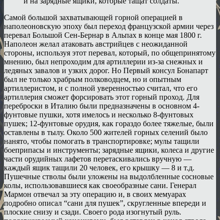
и на зарядные ящики, которые тащат солдаты.
Самой большой захватывающей горной операцией в
наполеоновскую эпоху был переход французской армии через
перевал Большой Сен-Бернар в Альпах в конце мая 1800 г.
Наполеон желал атаковать австрийцев с неожиданной
стороны, используя этот перевал, который, по общепринятому
мнению, был непроходим для артиллерии из-за снежных и
ледяных завалов и узких дорог. Но Первый консул Бонапарт
был не только храбрым полководцем, но и опытным
артиллеристом, и с полной уверенностью считал, что его
артиллерия сможет форсировать этот горный проход. Для
переброски в Италию были предназначены в основном 4-
фунтовые пушки, хотя имелось и несколько 8-фунтовых
пушек; 12-фунтовые орудия, как гораздо более тяжелые, были
оставлены в тылу. Около 500 жителей горных селений было
нанято, чтобы помогать в транспортировке; мулы тащили
боеприпасы и инструменты; зарядные ящики, колеса и другие
части орудийных лафетов перетаскивались вручную —
каждый ящик тащили 20 человек, его крышку — 8 и т.д.
Пушечные стволы были уложены на выдолбленные сосновые
колы, использовавшиеся как своеобразные сани. Генерал
Мармон отвечал за эту операцию и, в своих мемуарах
подробно описал “сани для пушек”, скругленные впереди и
плоские снизу и сзади. Своего рода изогнутый руль.