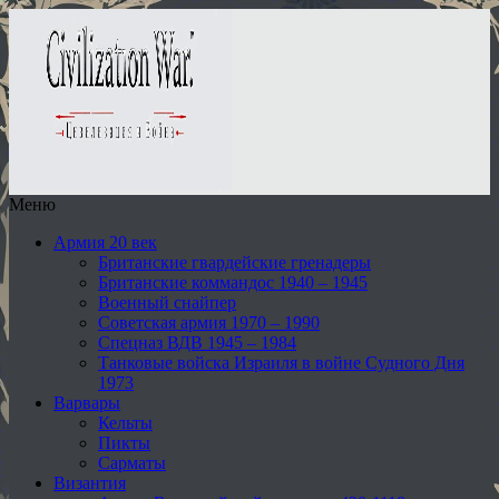
Меню
Армия 20 век
Британские гвардейские гренадеры
Британские коммандос 1940 – 1945
Военный снайпер
Советская армия 1970 – 1990
Спецназ ВДВ 1945 – 1984
Танковые войска Израиля в войне Судного Дня
1973
Варвары
Кельты
Пикты
Сарматы
Византия