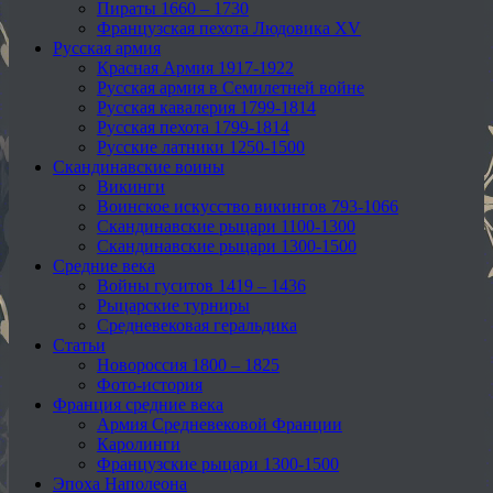
Пираты 1660 – 1730
Французская пехота Людовика XV
Русская армия
Красная Армия 1917-1922
Русская армия в Семилетней войне
Русская кавалерия 1799-1814
Русская пехота 1799-1814
Русские латники 1250-1500
Скандинавские воины
Викинги
Воинское искусство викингов 793-1066
Скандинавские рыцари 1100-1300
Скандинавские рыцари 1300-1500
Средние века
Войны гуситов 1419 – 1436
Рыцарские турниры
Средневековая геральдика
Статьи
Новороссия 1800 – 1825
Фото-история
Франция средние века
Армия Средневековой Франции
Каролинги
Французские рыцари 1300-1500
Эпоха Наполеона