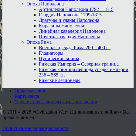
Эпоха Наполеона
Артиллерия Наполеона 1792 – 1815
Гвардия Наполеона 1799-1815
Драгуны и уланы Наполеона
Кирасиры Наполеона
Линейная кавалерия Наполеона
Почетная гвардия Наполеона
Эпоха Рима
Военная одежда Рима 200 – 400 гг
Гладиаторы
Пунические войны
Римская Империя – Северная граница
Римская конница периода упадка империи
236 – 565 г.г.
Римские легионеры
Обратная связь
Карта сайта
Условия пользовательского соглашения
© 2011 – 2026
«Civilization War» (Цивилизация и война) • Все
права защищены
Политика конфиденциальности