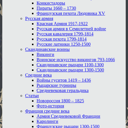
Конкистадоры
Пираты 1660 – 1730
Французская пехота Людовика XV
Русская армия
Красная Армия 1917-1922
Русская армия в Семилетней войне
Русская кавалерия 1799-1814
Русская пехота 1799-1814
Русские латники 1250-1500
Скандинавские воины
Викинги
Воинское искусство викингов 793-1066
Скандинавские рыцари 1100-1300
Скандинавские рыцари 1300-1500
Средние века
Войны гуситов 1419 – 1436
Рыцарские турниры
Средневековая геральдика
Статьи
Новороссия 1800 – 1825
Фото-история
Франция средние века
Армия Средневековой Франции
Каролинги
Французские рыцари 1300-1500