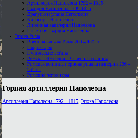
Артиллерия Наполеона 1792 – 1815
Гвардия Наполеона 1799-1815
Драгуны и уланы Наполеона
Кирасиры Наполеона
Линейная кавалерия Наполеона
Почетная гвардия Наполеона
Эпоха Рима
Военная одежда Рима 200 – 400 гг
Гладиаторы
Пунические войны
Римская Империя – Северная граница
Римская конница периода упадка империи 236 –
565 г.г.
Римские легионеры
Горная артиллерия Наполеона
Артиллерия Наполеона 1792 – 1815
,
Эпоха Наполеона