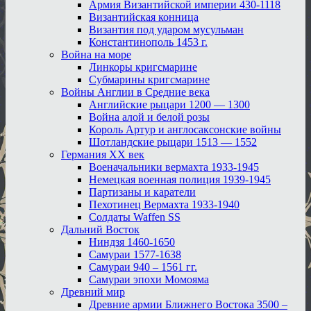
Армия Византийской империи 430-1118
Византийская конница
Византия под ударом мусульман
Константинополь 1453 г.
Война на море
Линкоры кригсмарине
Субмарины кригсмарине
Войны Англии в Средние века
Английские рыцари 1200 — 1300
Война алой и белой розы
Король Артур и англосаксонские войны
Шотландские рыцари 1513 — 1552
Германия XX век
Военачальники вермахта 1933-1945
Немецкая военная полиция 1939-1945
Партизаны и каратели
Пехотинец Вермахта 1933-1940
Солдаты Waffen SS
Дальний Восток
Ниндзя 1460-1650
Самураи 1577-1638
Самураи 940 – 1561 гг.
Самураи эпохи Момояма
Древний мир
Древние армии Ближнего Востока 3500 –