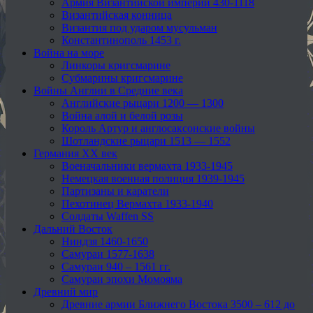
Армия Византийской империи 430-1118
Византийская конница
Византия под ударом мусульман
Константинополь 1453 г.
Война на море
Линкоры кригсмарине
Субмарины кригсмарине
Войны Англии в Средние века
Английские рыцари 1200 — 1300
Война алой и белой розы
Король Артур и англосаксонские войны
Шотландские рыцари 1513 — 1552
Германия XX век
Военачальники вермахта 1933-1945
Немецкая военная полиция 1939-1945
Партизаны и каратели
Пехотинец Вермахта 1933-1940
Солдаты Waffen SS
Дальний Восток
Ниндзя 1460-1650
Самураи 1577-1638
Самураи 940 – 1561 гг.
Самураи эпохи Момояма
Древний мир
Древние армии Ближнего Востока 3500 – 612 до