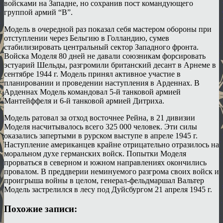
войсками на Западне, но сохранив пост командующего
группой армий “B”.
Модель в очередной раз показал себя мастером обороны при
отступлении через Бельгию в Голландию, сумев
стабилизировать центральный сектор Западного фронта.
Войска Моделя 80 дней не давали союзникам форсировать
эстуарий Шельды, разгромили британский десант в Арнеме в
сентябре 1944 г. Модель принял активное участие в
планировании и проведении наступления в Арденнах. В
Арденнах Модель командовал 5-й танковой армией
Мантейффеля и 6-й танковой армией Дитриха.
Модель ратовал за отход восточнее Рейна, в 21 дивизии
Моделя насчитывалось всего 325 000 человек. Эти силы
оказались запертыми в рурском выступе в апреле 1945 г.
Наступление американцев крайне отрицательно отразилось на
моральном духе германских войск. Попытки Моделя
прорваться в северном и южном направлениях окончились
провалом. В преддверии неминуемого разгрома своих войск и
проигрыша войны в целом, генерал-фельдмаршал Вальтер
Модель застрелился в лесу под Дуйсбургом 21 апреля 1945 г.
Похожие записи: