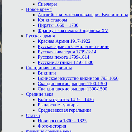
Янычары
Новое время
Английская тяжелая кавалерия Веллингтона
Конкистадоры
Пираты 1660 – 1730
Французская пехота Людовика XV
Русская армия
Красная Армия 1917-1922
Русская армия в Семилетней войне
Русская кавалерия 1799-1814
Русская пехота 1799-1814
Русские латники 1250-1500
Скандинавские воины
Викинги
Воинское искусство викингов 793-1066
Скандинавские рыцари 1100-1300
Скандинавские рыцари 1300-1500
Средние века
Войны гуситов 1419 – 1436
Рыцарские турниры
Средневековая геральдика
Статьи
Новороссия 1800 – 1825
Фото-история
Франция средние века