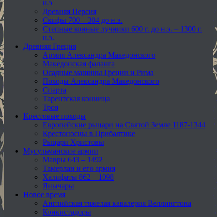
н.э
Древняя Персия
Скифы 700 – 304 до н.э.
Степные конные лучники 600 г. до н.э. – 1300 г.
н.э.
Древняя Греция
Армия Александра Македонского
Македонская фаланга
Осадные машины Греции и Рима
Походы Александра Македонского
Спарта
Тарентская конница
Троя
Крестовые походы
Европейские рыцари на Святой Земле 1187-1344
Крестоносцы в Прибалтике
Рыцари Христовы
Мусульманские армии
Мавры 643 – 1492
Тамерлан и его армия
Халифаты 862 – 1098
Янычары
Новое время
Английская тяжелая кавалерия Веллингтона
Конкистадоры