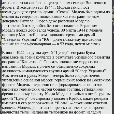
атаки советских войск на центральном секторе Восточного
фронта. В конце января 1944 г. Модель занял пост
командующего группы армии “Север”. Модель был одним из
немногих генералов, пользовавшихся неограниченным
доверием Гитлера. Фюрер даже разрешал Моделю
тактический отход войск без согласования с Берлином.
Модель всегда добивался успеха. 30 марта 1944 г. Модель
принял у Манштейна командование группами армий
“Северная Украина” и “Юг”, днем позже ему присвоили
звание генерал-фельмаршал — в 53 года, почти мальчик.
В июне 1944 г. группа армий “Центр” генерала Буша
оказалась на грани коллапса в результате успешного развития
операции “Багратион”. Спасать положение сюда спешно
направили Моделя, причем он официально сохранил
должность командующего группы армий “Север Украины”.
Фактически в руках Моделя теперь было сосредоточено
управление основной массой германских войск на Восточном
фронте. Модель энергично стал формировать из остатков
разбитых германских частей боевые группы, затыкая ими
бреши по всему фронту. Когда Модель прибыл в штаб группы
армий “Центр”, он спросил у коллеги Кребса, какие резервы
имеются в его распоряжении. “Я сам”, – лаконично ответил
коллега. Модель решительно пресек панические настроения,
вычистил тылы, направив тыловиков на фронт, наладил