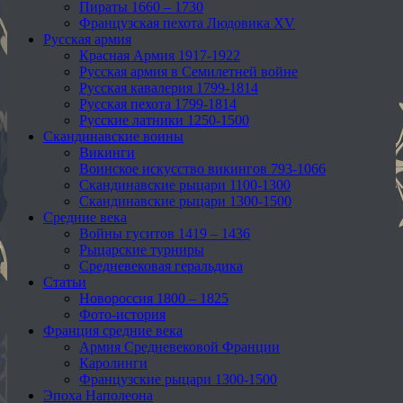
Пираты 1660 – 1730
Французская пехота Людовика XV
Русская армия
Красная Армия 1917-1922
Русская армия в Семилетней войне
Русская кавалерия 1799-1814
Русская пехота 1799-1814
Русские латники 1250-1500
Скандинавские воины
Викинги
Воинское искусство викингов 793-1066
Скандинавские рыцари 1100-1300
Скандинавские рыцари 1300-1500
Средние века
Войны гуситов 1419 – 1436
Рыцарские турниры
Средневековая геральдика
Статьи
Новороссия 1800 – 1825
Фото-история
Франция средние века
Армия Средневековой Франции
Каролинги
Французские рыцари 1300-1500
Эпоха Наполеона