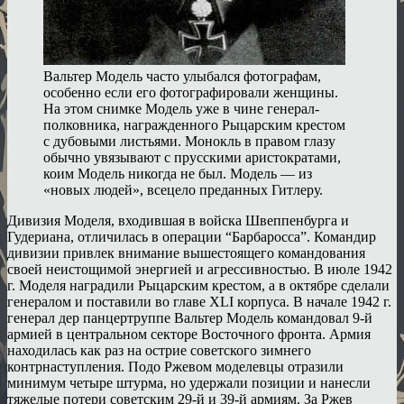
Вальтер Модель часто улыбался фотографам,
особенно если его фотографировали женщины.
На этом снимке Модель уже в чине генерал-
полковника, награжденного Рыцарским крестом
с дубовыми листьями. Монокль в правом глазу
обычно увязывают с прусскими аристократами,
коим Модель никогда не был. Модель — из
«новых людей», всецело преданных Гитлеру.
Дивизия Моделя, входившая в войска Швеппенбурга и
Гудериана, отличилась в операции “Барбаросса”. Командир
дивизии привлек внимание вышестоящего командования
своей неистощимой энергией и агрессивностью. В июле 1942
г. Моделя наградили Рыцарским крестом, а в октябре сделали
генералом и поставили во главе XLI корпуса. В начале 1942 г.
генерал дер панцертруппе Вальтер Модель командовал 9-й
армией в центральном секторе Восточного фронта. Армия
находилась как раз на острие советского зимнего
контрнаступления. Подо Ржевом моделевцы отразили
минимум четыре штурма, но удержали позиции и нанесли
тяжелые потери советским 29-й и 39-й армиям. За Ржев