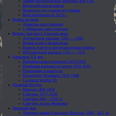
Армия Византийской империи 430-1118
Византийская конница
Византия под ударом мусульман
Константинополь 1453 г.
Война на море
Линкоры кригсмарине
Субмарины кригсмарине
Войны Англии в Средние века
Английские рыцари 1200 — 1300
Война алой и белой розы
Король Артур и англосаксонские войны
Шотландские рыцари 1513 — 1552
Германия XX век
Военачальники вермахта 1933-1945
Немецкая военная полиция 1939-1945
Партизаны и каратели
Пехотинец Вермахта 1933-1940
Солдаты Waffen SS
Дальний Восток
Ниндзя 1460-1650
Самураи 1577-1638
Самураи 940 – 1561 гг.
Самураи эпохи Момояма
Древний мир
Древние армии Ближнего Востока 3500 – 612 до