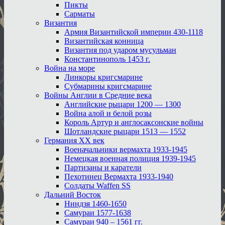
Пикты
Сарматы
Византия
Армия Византийской империи 430-1118
Византийская конница
Византия под ударом мусульман
Константинополь 1453 г.
Война на море
Линкоры кригсмарине
Субмарины кригсмарине
Войны Англии в Средние века
Английские рыцари 1200 — 1300
Война алой и белой розы
Король Артур и англосаксонские войны
Шотландские рыцари 1513 — 1552
Германия XX век
Военачальники вермахта 1933-1945
Немецкая военная полиция 1939-1945
Партизаны и каратели
Пехотинец Вермахта 1933-1940
Солдаты Waffen SS
Дальний Восток
Ниндзя 1460-1650
Самураи 1577-1638
Самураи 940 – 1561 гг.