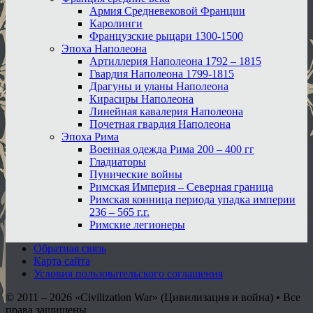
Армия Средневековой Франции
Каролинги
Французские рыцари 1300-1500
Эпоха Наполеона
Артиллерия Наполеона 1792 – 1815
Гвардия Наполеона 1799-1815
Драгуны и уланы Наполеона
Кирасиры Наполеона
Линейная кавалерия Наполеона
Почетная гвардия Наполеона
Эпоха Рима
Военная одежда Рима 200 – 400 гг
Гладиаторы
Пунические войны
Римская Империя – Северная граница
Римская конница периода упадка империи
236 – 565 г.г.
Римские легионеры
Обратная связь
Карта сайта
Условия пользовательского соглашения
© 2011 – 2026
«Civilization War» (Цивилизация и война) • Все
права защищены