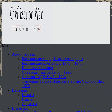
Меню
Армия 20 век
Британские гвардейские гренадеры
Британские коммандос 1940 – 1945
Военный снайпер
Советская армия 1970 – 1990
Спецназ ВДВ 1945 – 1984
Танковые войска Израиля в войне Судного Дня
1973
Варвары
Кельты
Пикты
Сарматы
Византия