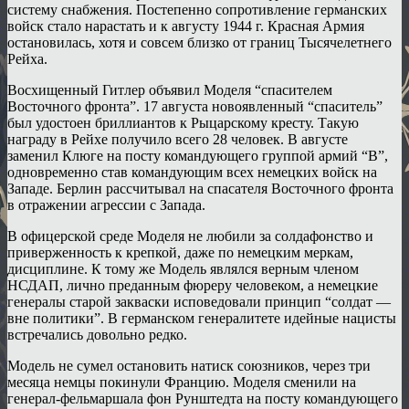
систему снабжения. Постепенно сопротивление германских
войск стало нарастать и к августу 1944 г. Красная Армия
остановилась, хотя и совсем близко от границ Тысячелетнего
Рейха.
Восхищенный Гитлер объявил Моделя “спасителем
Восточного фронта”. 17 августа новоявленный “спаситель”
был удостоен бриллиантов к Рыцарскому кресту. Такую
награду в Рейхе получило всего 28 человек. В августе
заменил Клюге на посту командующего группой армий “В”,
одновременно став командующим всех немецких войск на
Западе. Берлин рассчитывал на спасателя Восточного фронта
в отражении агрессии с Запада.
В офицерской среде Моделя не любили за солдафонство и
приверженность к крепкой, даже по немецким меркам,
дисциплине. К тому же Модель являлся верным членом
НСДАП, лично преданным фюреру человеком, а немецкие
генералы старой закваски исповедовали принцип “солдат —
вне политики”. В германском генералитете идейные нацисты
встречались довольно редко.
Модель не сумел остановить натиск союзников, через три
месяца немцы покинули Францию. Моделя сменили на
генерал-фельмаршала фон Рунштедта на посту командующего