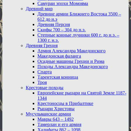
Самураи эпохи Момояма
Древний мир
Древние армии Ближнего Востока 3500 –
612 до н.э
Древняя Персия
Скифы 700 – 304 до н.э.
Степные конные лучники 600 г. до н.э. –
1300 г. н.э.
Древняя Греция
Армия Александра Македонского
Македонская фаланга
Осадные машины Греции и Рима
Походы Александра Македонского
Спарта
Тарентская конница
Троя
Крестовые походы
Европейские рыцари на Святой Земле 1187-
1344
Крестоносцы в Прибалтике
Рыцари Христовы
Мусульманские армии
Мавры 643 – 1492
Тамерлан и его армия
Халифаты 862 – 1098