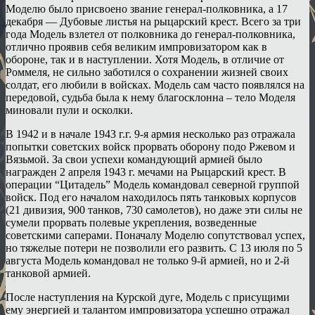
Моделю было присвоено звание генерал-полковника, а 17
декабря — Дубовые листья на рыцарский крест. Всего за три
года Модель взлетел от полковника до генерал-полковника,
отлично проявив себя великим импровизатором как в
обороне, так и в наступлении. Хотя Модель, в отличие от
Роммеля, не сильно заботился о сохранении жизней своих
солдат, его любили в войсках. Модель сам часто появлялся на
передовой, судьба была к нему благосклонна – тело Моделя
миновали пули и осколки.
В 1942 и в начале 1943 г.г. 9-я армия несколько раз отражала
попытки советских войск прорвать оборону подо Ржевом и
Вязьмой. За свои успехи командующий армией было
награжден 2 апреля 1943 г. мечами на Рыцарский крест. В
операции “Цитадель” Модель командовал северной группой
войск. Под его началом находилось пять танковых корпусов
(21 дивизия, 900 танков, 730 самолетов), но даже эти силы не
сумели прорвать полевые укрепления, возведенные
советскими саперами. Поначалу Моделю сопутствовал успех,
но тяжелые потери не позволили его развить. С 13 июля по 5
августа Модель командовал не только 9-й армией, но и 2-й
танковой армией.
После наступления на Курской дуге, Модель с присущими
ему энергией и талантом импровизатора успешно отражал