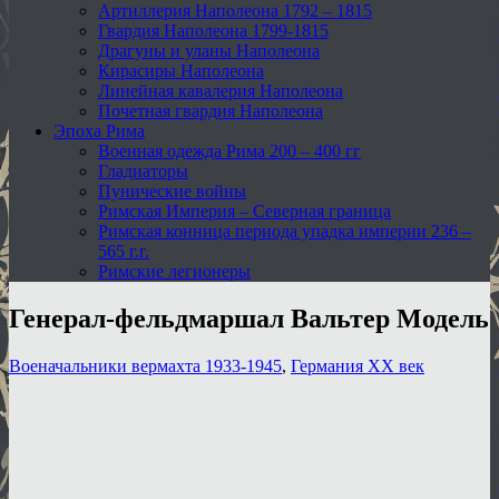
Артиллерия Наполеона 1792 – 1815
Гвардия Наполеона 1799-1815
Драгуны и уланы Наполеона
Кирасиры Наполеона
Линейная кавалерия Наполеона
Почетная гвардия Наполеона
Эпоха Рима
Военная одежда Рима 200 – 400 гг
Гладиаторы
Пунические войны
Римская Империя – Северная граница
Римская конница периода упадка империи 236 –
565 г.г.
Римские легионеры
Генерал-фельдмаршал Вальтер Модель
Военачальники вермахта 1933-1945
,
Германия XX век