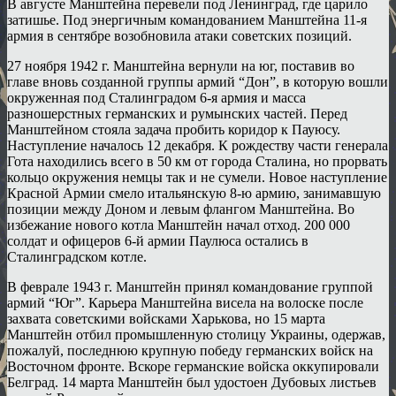
В августе Манштейна перевели под Ленинград, где царило
затишье. Под энергичным командованием Манштейна 11-я
армия в сентябре возобновила атаки советских позиций.
27 ноября 1942 г. Манштейна вернули на юг, поставив во
главе вновь созданной группы армий “Дон”, в которую вошли
окруженная под Сталинградом 6-я армия и масса
разношерстных германских и румынских частей. Перед
Манштейном стояла задача пробить коридор к Пауюсу.
Наступление началось 12 декабря. К рождеству части генерала
Гота находились всего в 50 км от города Сталина, но прорвать
кольцо окружения немцы так и не сумели. Новое наступление
Красной Армии смело итальянскую 8-ю армию, занимавшую
позиции между Доном и левым флангом Манштейна. Во
избежание нового котла Манштейн начал отход. 200 000
солдат и офицеров 6-й армии Паулюса остались в
Сталинградском котле.
В феврале 1943 г. Манштейн принял командование группой
армий “Юг”. Карьера Манштейна висела на волоске после
захвата советскими войсками Харькова, но 15 марта
Манштейн отбил промышленную столицу Украины, одержав,
пожалуй, последнюю крупную победу германских войск на
Восточном фронте. Вскоре германские войска оккупировали
Белград. 14 марта Манштейн был удостоен Дубовых листьев