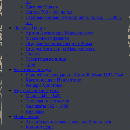
н.э
Древняя Персия
Скифы 700 – 304 до н.э.
Степные конные лучники 600 г. до н.э. – 1300 г.
н.э.
Древняя Греция
Армия Александра Македонского
Македонская фаланга
Осадные машины Греции и Рима
Походы Александра Македонского
Спарта
Тарентская конница
Троя
Крестовые походы
Европейские рыцари на Святой Земле 1187-1344
Крестоносцы в Прибалтике
Рыцари Христовы
Мусульманские армии
Мавры 643 – 1492
Тамерлан и его армия
Халифаты 862 – 1098
Янычары
Новое время
Английская тяжелая кавалерия Веллингтона
Конкистадоры