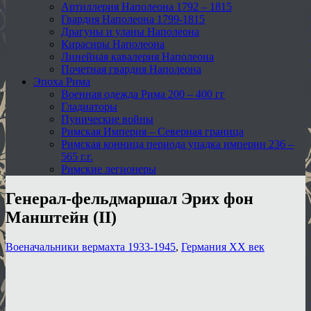
Артиллерия Наполеона 1792 – 1815
Гвардия Наполеона 1799-1815
Драгуны и уланы Наполеона
Кирасиры Наполеона
Линейная кавалерия Наполеона
Почетная гвардия Наполеона
Эпоха Рима
Военная одежда Рима 200 – 400 гг
Гладиаторы
Пунические войны
Римская Империя – Северная граница
Римская конница периода упадка империи 236 –
565 г.г.
Римские легионеры
Генерал-фельдмаршал Эрих фон
Манштейн (II)
Военачальники вермахта 1933-1945
,
Германия XX век