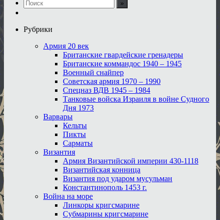
Рубрики
Армия 20 век
Британские гвардейские гренадеры
Британские коммандос 1940 – 1945
Военный снайпер
Советская армия 1970 – 1990
Спецназ ВДВ 1945 – 1984
Танковые войска Израиля в войне Судного
Дня 1973
Варвары
Кельты
Пикты
Сарматы
Византия
Армия Византийской империи 430-1118
Византийская конница
Византия под ударом мусульман
Константинополь 1453 г.
Война на море
Линкоры кригсмарине
Субмарины кригсмарине