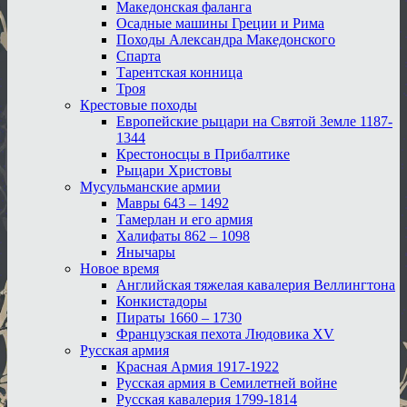
Македонская фаланга
Осадные машины Греции и Рима
Походы Александра Македонского
Спарта
Тарентская конница
Троя
Крестовые походы
Европейские рыцари на Святой Земле 1187-
1344
Крестоносцы в Прибалтике
Рыцари Христовы
Мусульманские армии
Мавры 643 – 1492
Тамерлан и его армия
Халифаты 862 – 1098
Янычары
Новое время
Английская тяжелая кавалерия Веллингтона
Конкистадоры
Пираты 1660 – 1730
Французская пехота Людовика XV
Русская армия
Красная Армия 1917-1922
Русская армия в Семилетней войне
Русская кавалерия 1799-1814