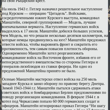
на свой Рыцарский крест.
На июль 1943 г. Гитлер назначил решительное наступление
под Курском — операцию “Цитадель”. Войсками,
сосредоточенными южнее Курского выступа, командовал
Манштейн, северной группировкой — Модель, лучшие
военачальники вермахта. Наступление германских войск
выдохлось к 17 июля. Манштейн добился больших успехов,
чем Модель, но что решали несколько десятков километров, на
которые немцы продвинулись на юге? Манштейн предложил
отвести войска, чтобы выровнять фронт и сократить его
протяженность, тем самым повысив плотность обороны.
Одновременно Манштейн хотел реорганизовать
командование войск на Восточном фронте, избавив его от
непосредственного вмешательства со стороны Гитлера и
генералов-лизоблюдов из ставки фюрера. Ни одно из
предложений Манштейна принято не было.
Осенью Манштейн мастерски отвел войска на 250 миль
западнее Курска и занял оборону по правому берегу Днепра.
Зимой 1943-1944 г.г. Манштейн пытался сдерживать атаки
советских войск и бомбардировал Берлин предложениями по
поводу реорганизации командования. В феврале 1944 г. в
котел под Черкассами попало 60 000 германских солдат и
офицеров. Манштейн игнорировал приказ Гитлера “Ни шагу