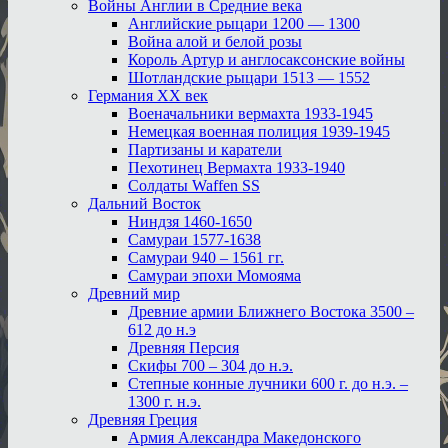
Войны Англии в Средние века
Английские рыцари 1200 — 1300
Война алой и белой розы
Король Артур и англосаксонские войны
Шотландские рыцари 1513 — 1552
Германия XX век
Военачальники вермахта 1933-1945
Немецкая военная полиция 1939-1945
Партизаны и каратели
Пехотинец Вермахта 1933-1940
Солдаты Waffen SS
Дальний Восток
Ниндзя 1460-1650
Самураи 1577-1638
Самураи 940 – 1561 гг.
Самураи эпохи Момояма
Древний мир
Древние армии Ближнего Востока 3500 –
612 до н.э
Древняя Персия
Скифы 700 – 304 до н.э.
Степные конные лучники 600 г. до н.э. –
1300 г. н.э.
Древняя Греция
Армия Александра Македонского