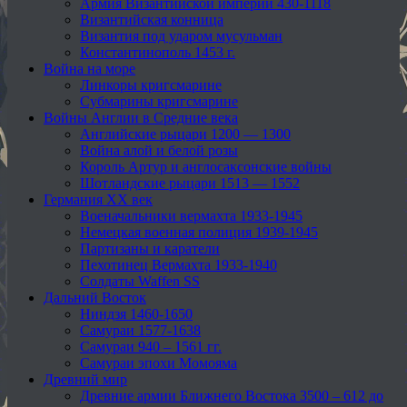
Армия Византийской империи 430-1118
Византийская конница
Византия под ударом мусульман
Константинополь 1453 г.
Война на море
Линкоры кригсмарине
Субмарины кригсмарине
Войны Англии в Средние века
Английские рыцари 1200 — 1300
Война алой и белой розы
Король Артур и англосаксонские войны
Шотландские рыцари 1513 — 1552
Германия XX век
Военачальники вермахта 1933-1945
Немецкая военная полиция 1939-1945
Партизаны и каратели
Пехотинец Вермахта 1933-1940
Солдаты Waffen SS
Дальний Восток
Ниндзя 1460-1650
Самураи 1577-1638
Самураи 940 – 1561 гг.
Самураи эпохи Момояма
Древний мир
Древние армии Ближнего Востока 3500 – 612 до