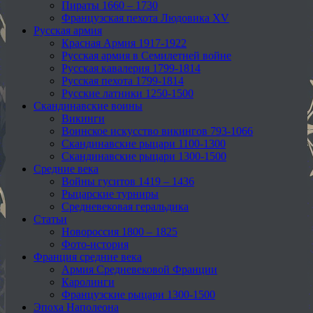
Пираты 1660 – 1730
Французская пехота Людовика XV
Русская армия
Красная Армия 1917-1922
Русская армия в Семилетней войне
Русская кавалерия 1799-1814
Русская пехота 1799-1814
Русские латники 1250-1500
Скандинавские воины
Викинги
Воинское искусство викингов 793-1066
Скандинавские рыцари 1100-1300
Скандинавские рыцари 1300-1500
Средние века
Войны гуситов 1419 – 1436
Рыцарские турниры
Средневековая геральдика
Статьи
Новороссия 1800 – 1825
Фото-история
Франция средние века
Армия Средневековой Франции
Каролинги
Французские рыцари 1300-1500
Эпоха Наполеона