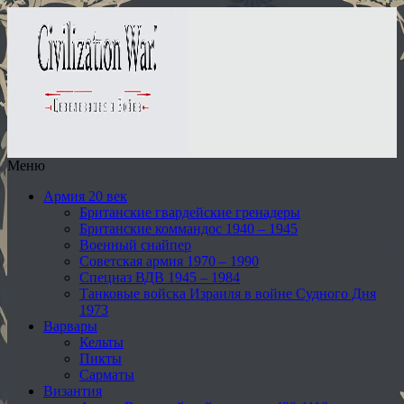
Меню
Армия 20 век
Британские гвардейские гренадеры
Британские коммандос 1940 – 1945
Военный снайпер
Советская армия 1970 – 1990
Спецназ ВДВ 1945 – 1984
Танковые войска Израиля в войне Судного Дня
1973
Варвары
Кельты
Пикты
Сарматы
Византия