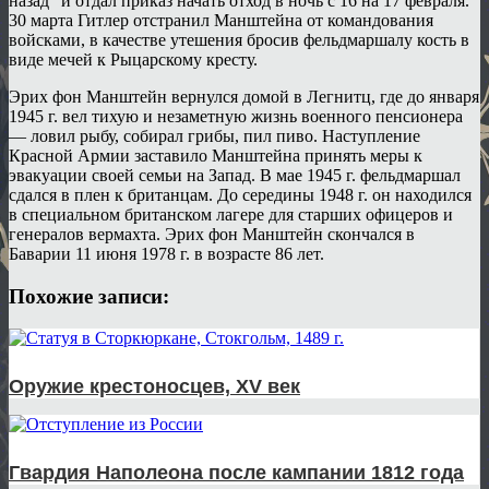
назад” и отдал приказ начать отход в ночь с 16 на 17 февраля.
30 марта Гитлер отстранил Манштейна от командования
войсками, в качестве утешения бросив фельдмаршалу кость в
виде мечей к Рыцарскому кресту.
Эрих фон Манштейн вернулся домой в Легнитц, где до января
1945 г. вел тихую и незаметную жизнь военного пенсионера
— ловил рыбу, собирал грибы, пил пиво. Наступление
Красной Армии заставило Манштейна принять меры к
эвакуации своей семьи на Запад. В мае 1945 г. фельдмаршал
сдался в плен к британцам. До середины 1948 г. он находился
в специальном британском лагере для старших офицеров и
генералов вермахта. Эрих фон Манштейн скончался в
Баварии 11 июня 1978 г. в возрасте 86 лет.
Похожие записи:
Оружие крестоносцев, XV век
Гвардия Наполеона после кампании 1812 года