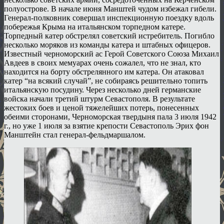
полуострове. В начале июня Манштей чудом избежал гибели.
Генерал-полковник совершал инспекционную поездку вдоль
побережья Крыма на итальянском торпедном катере.
Торпедный катер обстрелял советский истребитель. Погибло
несколько моряков из команды катера и штабных офицеров.
Известный черноморский ас Герой Советского Союза Михаил
Авдеев в своих мемуарах очень сожалел, что не знал, кто
находится на борту обстрелянного им катера. Он атаковал
катер “на всякий случай”, не собираясь решительно топить
итальянскую посудину. Через несколько дней германские
войска начали третий штурм Севастополя. В результате
жестоких боев и ценой тяжелейших потерь, понесенных
обеими сторонами, Черноморская твердыня пала 3 июля 1942
г., но уже 1 июля за взятие крепости Севастополь Эрих фон
Манштейн стал генерал-фельдмаршалом.