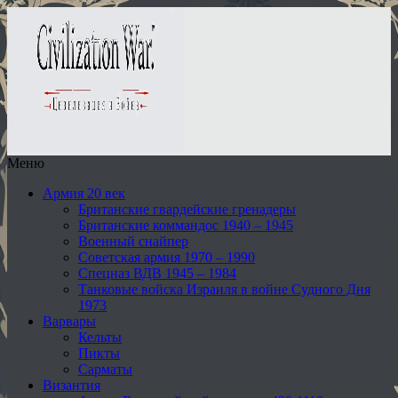
Меню
Армия 20 век
Британские гвардейские гренадеры
Британские коммандос 1940 – 1945
Военный снайпер
Советская армия 1970 – 1990
Спецназ ВДВ 1945 – 1984
Танковые войска Израиля в войне Судного Дня
1973
Варвары
Кельты
Пикты
Сарматы
Византия