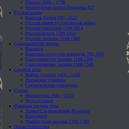
Пираты 1660 – 1730
Французская пехота Людовика XV
Русская армия
Красная Армия 1917-1922
Русская армия в Семилетней войне
Русская кавалерия 1799-1814
Русская пехота 1799-1814
Русские латники 1250-1500
Скандинавские воины
Викинги
Воинское искусство викингов 793-1066
Скандинавские рыцари 1100-1300
Скандинавские рыцари 1300-1500
Средние века
Войны гуситов 1419 – 1436
Рыцарские турниры
Средневековая геральдика
Статьи
Новороссия 1800 – 1825
Фото-история
Франция средние века
Армия Средневековой Франции
Каролинги
Французские рыцари 1300-1500
Эпоха Наполеона