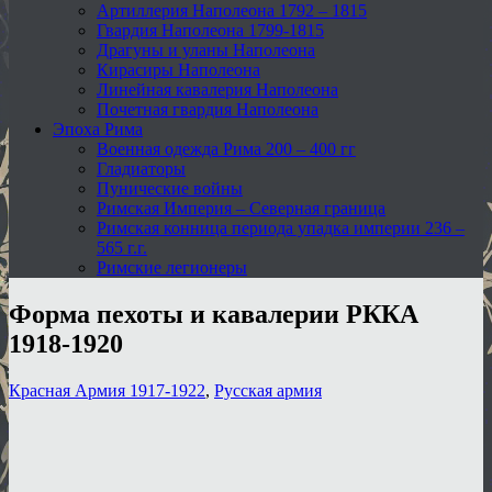
Артиллерия Наполеона 1792 – 1815
Гвардия Наполеона 1799-1815
Драгуны и уланы Наполеона
Кирасиры Наполеона
Линейная кавалерия Наполеона
Почетная гвардия Наполеона
Эпоха Рима
Военная одежда Рима 200 – 400 гг
Гладиаторы
Пунические войны
Римская Империя – Северная граница
Римская конница периода упадка империи 236 –
565 г.г.
Римские легионеры
Форма пехоты и кавалерии РККА
1918-1920
Красная Армия 1917-1922
,
Русская армия