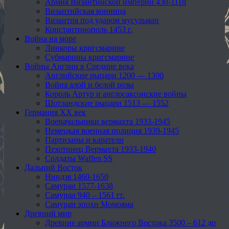
Армия Византийской империи 430-1118
Византийская конница
Византия под ударом мусульман
Константинополь 1453 г.
Война на море
Линкоры кригсмарине
Субмарины кригсмарине
Войны Англии в Средние века
Английские рыцари 1200 — 1300
Война алой и белой розы
Король Артур и англосаксонские войны
Шотландские рыцари 1513 — 1552
Германия XX век
Военачальники вермахта 1933-1945
Немецкая военная полиция 1939-1945
Партизаны и каратели
Пехотинец Вермахта 1933-1940
Солдаты Waffen SS
Дальний Восток
Ниндзя 1460-1650
Самураи 1577-1638
Самураи 940 – 1561 гг.
Самураи эпохи Момояма
Древний мир
Древние армии Ближнего Востока 3500 – 612 до