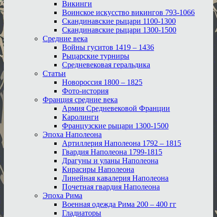
Викинги
Воинское искусство викингов 793-1066
Скандинавские рыцари 1100-1300
Скандинавские рыцари 1300-1500
Средние века
Войны гуситов 1419 – 1436
Рыцарские турниры
Средневековая геральдика
Статьи
Новороссия 1800 – 1825
Фото-история
Франция средние века
Армия Средневековой Франции
Каролинги
Французские рыцари 1300-1500
Эпоха Наполеона
Артиллерия Наполеона 1792 – 1815
Гвардия Наполеона 1799-1815
Драгуны и уланы Наполеона
Кирасиры Наполеона
Линейная кавалерия Наполеона
Почетная гвардия Наполеона
Эпоха Рима
Военная одежда Рима 200 – 400 гг
Гладиаторы