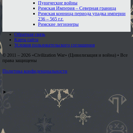
Пунические войны
Римская Империя – Северная граница
Римская конница периода упадка империи
236 – 565 г.г.
Римские легионеры
Обратная связь
Карта сайта
Условия пользовательского соглашения
© 2011 – 2026
«Civilization War» (Цивилизация и война) • Все
права защищены
Политика конфиденциальности
➤