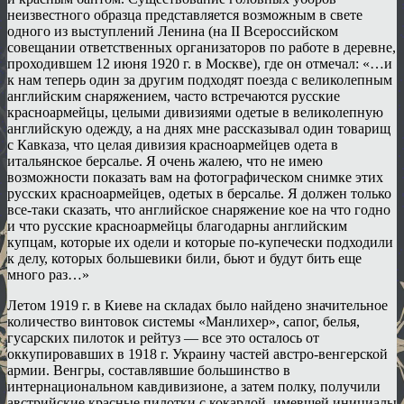
неизвестного образца представляется возможным в свете
одного из выступлений Ленина (на II Всероссийском
совещании ответственных организаторов по работе в деревне,
проходившем 12 июня 1920 г. в Москве), где он отмечал: «…и
к нам теперь один за другим подходят поезда с великолепным
английским снаряжением, часто встречаются русские
красноармейцы, целыми дивизиями одетые в великолепную
английскую одежду, а на днях мне рассказывал один товарищ
с Кавказа, что целая дивизия красноармейцев одета в
итальянское берсалье. Я очень жалею, что не имею
возможности показать вам на фотографическом снимке этих
русских красноармейцев, одетых в берсалье. Я должен только
все-таки сказать, что английское снаряжение кое на что годно
и что русские красноармейцы благодарны английским
купцам, которые их одели и которые по-купечески подходили
к делу, которых большевики били, бьют и будут бить еще
много раз…»
Летом 1919 г. в Киеве на складах было найдено значительное
количество винтовок системы «Манлихер», сапог, белья,
гусарских пилоток и рейтуз — все это осталось от
оккупировавших в 1918 г. Украину частей австро-венгерской
армии. Венгры, составлявшие большинство в
интернациональном кавдивизионе, а затем полку, получили
австрийские красные пилотки с кокардой, имевшей инициалы