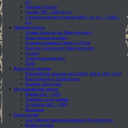
н.э
Древняя Персия
Скифы 700 – 304 до н.э.
Степные конные лучники 600 г. до н.э. – 1300 г.
н.э.
Древняя Греция
Армия Александра Македонского
Македонская фаланга
Осадные машины Греции и Рима
Походы Александра Македонского
Спарта
Тарентская конница
Троя
Крестовые походы
Европейские рыцари на Святой Земле 1187-1344
Крестоносцы в Прибалтике
Рыцари Христовы
Мусульманские армии
Мавры 643 – 1492
Тамерлан и его армия
Халифаты 862 – 1098
Янычары
Новое время
Английская тяжелая кавалерия Веллингтона
Конкистадоры