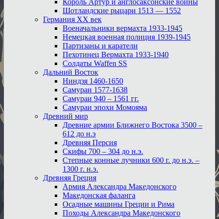
Король Артур и англосаксонские войны
Шотландские рыцари 1513 — 1552
Германия XX век
Военачальники вермахта 1933-1945
Немецкая военная полиция 1939-1945
Партизаны и каратели
Пехотинец Вермахта 1933-1940
Солдаты Waffen SS
Дальний Восток
Ниндзя 1460-1650
Самураи 1577-1638
Самураи 940 – 1561 гг.
Самураи эпохи Момояма
Древний мир
Древние армии Ближнего Востока 3500 –
612 до н.э
Древняя Персия
Скифы 700 – 304 до н.э.
Степные конные лучники 600 г. до н.э. –
1300 г. н.э.
Древняя Греция
Армия Александра Македонского
Македонская фаланга
Осадные машины Греции и Рима
Походы Александра Македонского