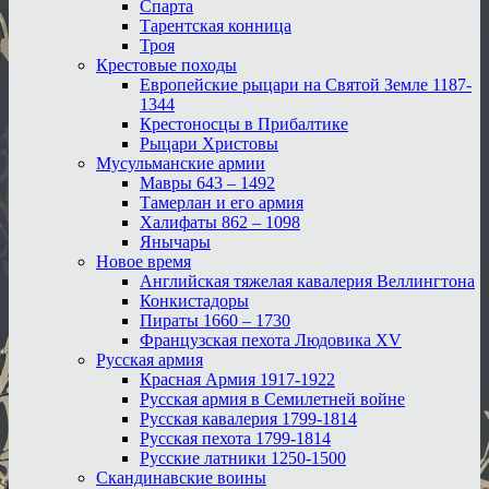
Спарта
Тарентская конница
Троя
Крестовые походы
Европейские рыцари на Святой Земле 1187-
1344
Крестоносцы в Прибалтике
Рыцари Христовы
Мусульманские армии
Мавры 643 – 1492
Тамерлан и его армия
Халифаты 862 – 1098
Янычары
Новое время
Английская тяжелая кавалерия Веллингтона
Конкистадоры
Пираты 1660 – 1730
Французская пехота Людовика XV
Русская армия
Красная Армия 1917-1922
Русская армия в Семилетней войне
Русская кавалерия 1799-1814
Русская пехота 1799-1814
Русские латники 1250-1500
Скандинавские воины