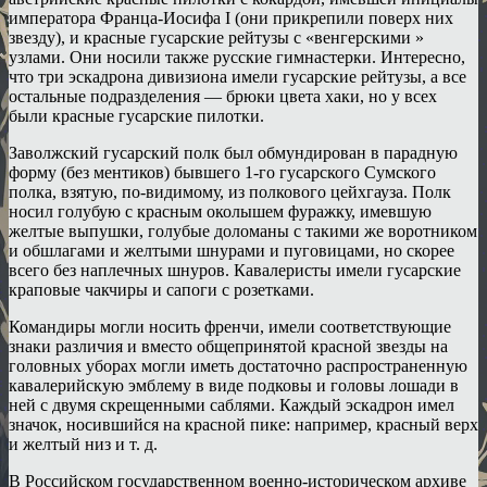
императора Франца-Иосифа I (они прикрепили поверх них
звезду), и красные гусарские рейтузы с «венгерскими »
узлами. Они носили также русские гимнастерки. Интересно,
что три эскадрона дивизиона имели гусарские рейтузы, а все
остальные подразделения — брюки цвета хаки, но у всех
были красные гусарские пилотки.
Заволжский гусарский полк был обмундирован в парадную
форму (без ментиков) бывшего 1-го гусарского Сумского
полка, взятую, по-видимому, из полкового цейхгауза. Полк
носил голубую с красным околышем фуражку, имевшую
желтые выпушки, голубые доломаны с такими же воротником
и обшлагами и желтыми шнурами и пуговицами, но скорее
всего без наплечных шнуров. Кавалеристы имели гусарские
краповые чакчиры и сапоги с розетками.
Командиры могли носить френчи, имели соответствующие
знаки различия и вместо общепринятой красной звезды на
головных уборах могли иметь достаточно распространенную
кавалерийскую эмблему в виде подковы и головы лошади в
ней с двумя скрещенными саблями. Каждый эскадрон имел
значок, носившийся на красной пике: например, красный верх
и желтый низ и т. д.
В Российском государственном военно-историческом архиве