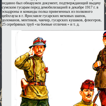
недавно был обнаружен документ, подтверждающий выдачу
сумским гусарам перед демобилизацией в декабре 1917 г. в
эскадроны и команды полка привезенных из полкового
цейхгауза в г. Ярославле гусарских меховых шапок,
доломанов, ментиков, чакчир, гусарских кушаков, флюгеров,
25 серебряных труб «за боевые отличия » и т. д.