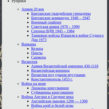
Рубрики
Армия 20 век
Британские гвардейские гренадеры
Британские коммандос 1940 – 1945
Военный снайпер
Советская армия 1970 – 1990
Спецназ ВДВ 1945 – 1984
Танковые войска Израиля в войне Судного
Дня 1973
Варвары
Кельты
Пикты
Сарматы
Византия
Армия Византийской империи 430-1118
Византийская конница
Византия под ударом мусульман
Константинополь 1453 г.
Война на море
Линкоры кригсмарине
Субмарины кригсмарине
Войны Англии в Средние века
Английские рыцари 1200 — 1300
Война алой и белой розы