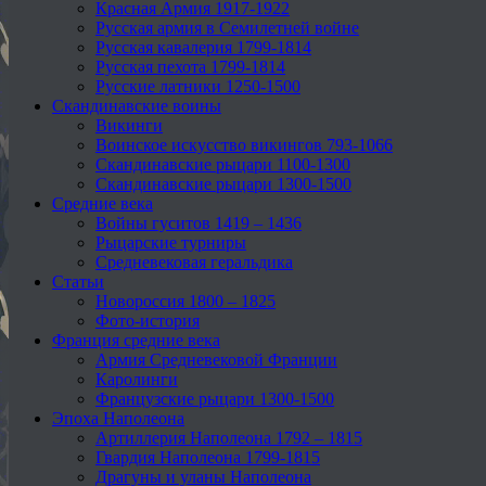
Красная Армия 1917-1922
Русская армия в Семилетней войне
Русская кавалерия 1799-1814
Русская пехота 1799-1814
Русские латники 1250-1500
Скандинавские воины
Викинги
Воинское искусство викингов 793-1066
Скандинавские рыцари 1100-1300
Скандинавские рыцари 1300-1500
Средние века
Войны гуситов 1419 – 1436
Рыцарские турниры
Средневековая геральдика
Статьи
Новороссия 1800 – 1825
Фото-история
Франция средние века
Армия Средневековой Франции
Каролинги
Французские рыцари 1300-1500
Эпоха Наполеона
Артиллерия Наполеона 1792 – 1815
Гвардия Наполеона 1799-1815
Драгуны и уланы Наполеона