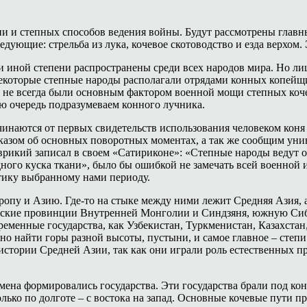
зни и степных способов ведения войны. Будут рассмотрены гла
дующие: стрельба из лука, кочевое скотоводство и езда верхом.
ли иной степени распространены среди всех народов мира. Но ли
некоторые степные народы располагали отрядами конных копейщи
и не всегда были основным фактором военной мощи степных коч
ую очередь подразумеваем конного лучника.
аются от первых свидетельств использования человеком коня (о
ссказом об основных поворотных моментах, а так же сообщим уни
врикий записал в своем «Сатириконе»: «Степные народы ведут 
ного куска ткани», было бы ошибкой не замечать всей военной 
стику выбранному нами периоду.
ропу и Азию. Где-то на стыке между ними лежит Средняя Азия, 
йские провинции Внутренней Монголии и Синдзяня, южную Сибир
ременные государства, как Узбекистан, Туркменистан, Казахста
о найти горы разной высоты, пустыни, и самое главное – степи
истории Средней Азии, так как они играли роль естественных 
мена формировались государства. Эти государства брали под ко
ко по долготе – с востока на запад. Основные кочевые пути пр