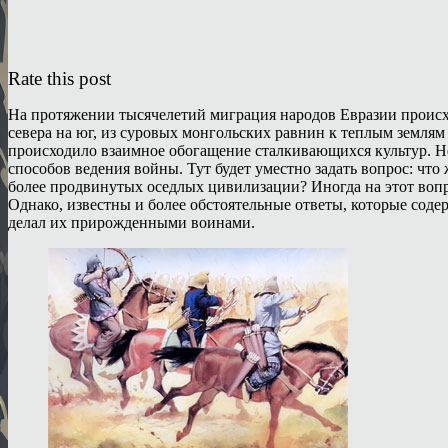
Rate this post
На протяжении тысячелетий миграция народов Евразии происхо
севера на юг, из суровых монгольских равнин к теплым землям 
происходило взаимное обогащение сталкивающихся культур. Не
способов ведения войны. Тут будет уместно задать вопрос: ч
более продвинутых оседлых цивилизации? Иногда на этот воп
Однако, известны и более обстоятельные ответы, которые соде
делал их прирожденными воинами.