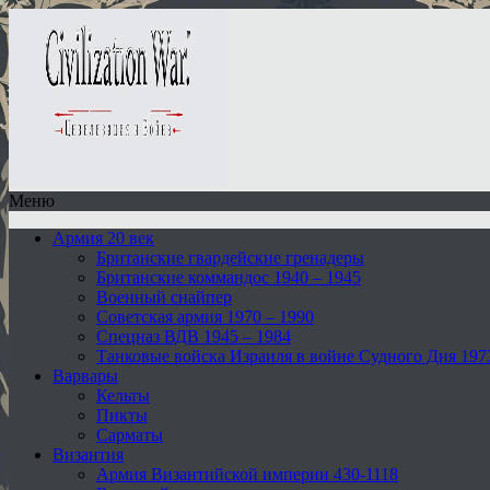
Меню
Армия 20 век
Британские гвардейские гренадеры
Британские коммандос 1940 – 1945
Военный снайпер
Советская армия 1970 – 1990
Спецназ ВДВ 1945 – 1984
Танковые войска Израиля в войне Судного Дня 197
Варвары
Кельты
Пикты
Сарматы
Византия
Армия Византийской империи 430-1118