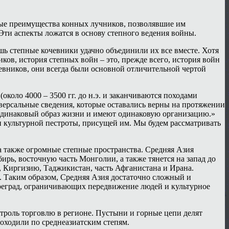
вные преимущества конных лучников, позволявшие им
 Эти аспекты ложатся в основу степного ведения войны.
шь степные кочевники удачно объединили их все вместе. Хотя
ков, история степных войн – это, прежде всего, история войн
евников, они всегда были основной отличительной чертой
коло 4000 – 3500 гг. до н.э. и заканчиваются походами
версальные сведения, которые оставались верны на протяжении
одинаковый образ жизни и имеют одинаковую организацию.»
и культурной пестроты, присущей им. Мы будем рассматривать
а также огромные степные пространства. Средняя Азия
ь, восточную часть Монголии, а также тянется на запад до
н, Киргизию, Таджикистан, часть Афганистана и Ирана.
. Таким образом, Средняя Азия достаточно сложный и
преград, ограничивающих передвижение людей и культурное
нтроль торговлю в регионе. Пустыни и горные цепи делят
оходили по среднеазиатским степям.