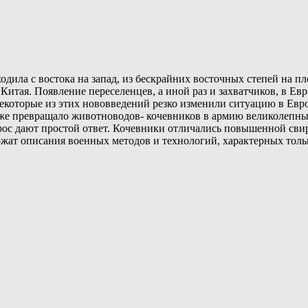
дила с востока на запад, из бескрайних восточных степей на п
Китая. Появление переселенцев, а иной раз и захватчиков, в Ев
которые из этих нововведений резко изменили ситуацию в Евро
то же превращало животноводов- кочевников в армию великолепн
рос дают простой ответ. Кочевники отличались повышенной сви
ржат описания военных методов и технологий, характерных тольк