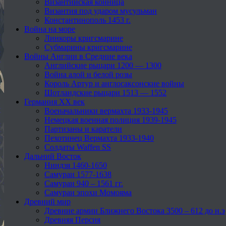
Византийская конница
Византия под ударом мусульман
Константинополь 1453 г.
Война на море
Линкоры кригсмарине
Субмарины кригсмарине
Войны Англии в Средние века
Английские рыцари 1200 — 1300
Война алой и белой розы
Король Артур и англосаксонские войны
Шотландские рыцари 1513 — 1552
Германия XX век
Военачальники вермахта 1933-1945
Немецкая военная полиция 1939-1945
Партизаны и каратели
Пехотинец Вермахта 1933-1940
Солдаты Waffen SS
Дальний Восток
Ниндзя 1460-1650
Самураи 1577-1638
Самураи 940 – 1561 гг.
Самураи эпохи Момояма
Древний мир
Древние армии Ближнего Востока 3500 – 612 до н.э
Древняя Персия