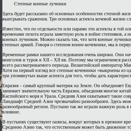
Степные конные лучники
Здесь будет рассказано об основных особенностях степной жи
выигрывать сражения. Три основных аспекта кочевой жизни сле
Известно, что по отдельности или парами эти аспекты в той и
временами пехота играла заметную роль в войне степняков, а 
конных лучников. Можно сказать так, что хотя конные лучник
степных армий. Говоря о степном воине-кочевнике, мы в перв
Временные рамки нашего исследования очень широки. Они начин
монголов и турок в XII – XII вв. Поэтому мы ограничимся ра
всего рассматриваемого периода. Византийский император Ма
Хотя на первый взгляд все степные кочевники «выкроены из од
три упомянутых выше аспекта для того, чтобы дать характери
Евразия – самый крупный материк на Земле. Он объединяет Ев
занимает значительную часть Евразии, объединяя многие кита
Каспийского моря и Урала. Средняя Азия охватывает такие сов
Ландшафт Средней Азии чрезвычайно разнообразен. Здесь можн
разнообразный регион. Пустыни так же играли важную роль в 
влияние.
В пустынях существуют оазисы, вокруг которых в прежние вре
Среднюю Азию так, что естественным может быть движение толь