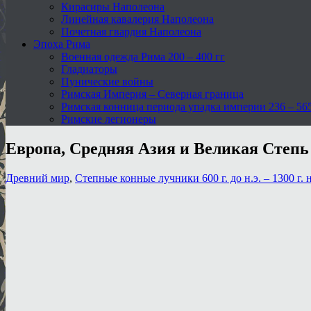
Кирасиры Наполеона
Линейная кавалерия Наполеона
Почетная гвардия Наполеона
Эпоха Рима
Военная одежда Рима 200 – 400 гг
Гладиаторы
Пунические войны
Римская Империя – Северная граница
Римская конница периода упадка империи 236 – 565 
Римские легионеры
Европа, Средняя Азия и Великая Степь
Древний мир
,
Степные конные лучники 600 г. до н.э. – 1300 г. н