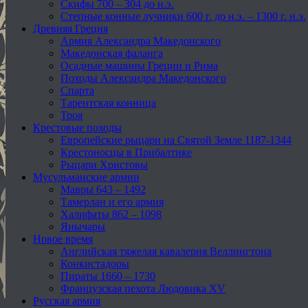
Скифы 700 – 304 до н.э.
Степные конные лучники 600 г. до н.э. – 1300 г. н.э.
Древняя Греция
Армия Александра Македонского
Македонская фаланга
Осадные машины Греции и Рима
Походы Александра Македонского
Спарта
Тарентская конница
Троя
Крестовые походы
Европейские рыцари на Святой Земле 1187-1344
Крестоносцы в Прибалтике
Рыцари Христовы
Мусульманские армии
Мавры 643 – 1492
Тамерлан и его армия
Халифаты 862 – 1098
Янычары
Новое время
Английская тяжелая кавалерия Веллингтона
Конкистадоры
Пираты 1660 – 1730
Французская пехота Людовика XV
Русская армия