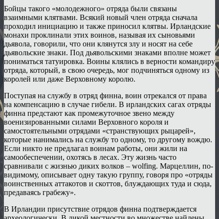
Бойцы такого «молодежного» отряда были связаны
взаимными клятвами. Всякий новый член отряда сначала
проходил инициацию и также приносил клятвы. Ирландские
монахи проклинали этих воинов, называя их сыновьями
дьявола, говорили, что они клянутся злу и носят на себе
дьявольские знаки. Под дьявольскими знаками вполне может
пониматься татуировка. Воины клялись в верности командиру
отряда, который, в свою очередь, мог подчиняться одному из
королей или даже Верховному королю.
Поступая на службу в отряд финна, воин отрекался от права
на компенсацию в случае гибели. В ирландских сагах отряды
финна предстают как промежуточное звено между
военизированными силами Верховного короля и
самостоятельными отрядами «странствующих рыцарей»,
которые нанимались на службу то одному, то другому вождю.
Если никто не предлагал воинам работы, они жили на
самообеспечении, охотясь в лесах. Эту жизнь часто
сравнивали с жизнью диких волков – wolfing. Марцеллин, по-
видимому, описывает одну такую группу, говоря про «отряды
воинственных аттакотов и скоттов, блуждающих туда и сюда,
предаваясь грабежу».
В Ирландии присутствие отрядов финна подтверждается
археологически. В дикой местности во множестве найдены