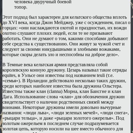
человека двуручный боевой
топор.
Этот подход был характерен для кельтского общества вплоть
до XVI века, когда Джон Мейджер, уже с осуждением, писал о
горцах: «они наслаждаются охотой и праздностью, их вожди
охотно слушают плохих людей, если те не призывают
работать. Они не думают о том, какими способами добывают
себе средства к существованию. Они живут за чужой счет и
следуют за своими никудышными и злобными вожаками,
которые скоры делать зло и неспособны на доброе дело».
В Темные века кельтская армия представляла собой
королевскую конную дружину. Цезарь называл такие отряды
equites, в Уэльсе они известны под названием teuli (т.е.
«семья»). В Ирландии действовало несколько таких дружин,
среди которых наиболее известна была дружина Ольстера.
Известны также клан (clanna) Морна, клан Баисгне и клан
Дага. Использование слова «клан» для обозначения дружин
свидетельствует о наличии родственных связей между
воинами. Некоторые дружины имели довольно вычурные
названия: «люди льва», «люди зеленых мечей», «люди снега»,
«рыцари тельца», и даже «рыцари золотого ожерелья». Под
золотым ожерельем в последнем случае подразумевается
золотая цепь, которую носили на шее вместо обычного для