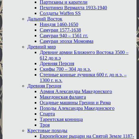
Партизаны и каратели
Пехотинец Вермахта 1933-1940
Солдаты Waffen SS
Дальний Восток
Ниндзя 1460-1650
Самураи 1577-1638
Самураи 940 – 1561 гг.
Самураи эпохи Момояма
Древний мир
Древние армии Ближнего Востока 3500 –
612 до н.э
Древняя Персия
Скифы 700 – 304 до н.э.
Степные конные лучники 600 г. до н.э. –
1300 г. н.э.
Древняя Греция
Армия Александра Македонского
Македонская фаланга
Осадные машины Греции и Рима
Походы Александра Македонского
Спарта
Тарентская конница
Троя
Крестовые походы
Европейские рыцари на Святой Земле 1187-