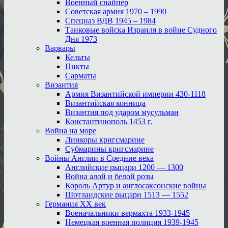
Военный снайпер
Советская армия 1970 – 1990
Спецназ ВДВ 1945 – 1984
Танковые войска Израиля в войне Судного
Дня 1973
Варвары
Кельты
Пикты
Сарматы
Византия
Армия Византийской империи 430-1118
Византийская конница
Византия под ударом мусульман
Константинополь 1453 г.
Война на море
Линкоры кригсмарине
Субмарины кригсмарине
Войны Англии в Средние века
Английские рыцари 1200 — 1300
Война алой и белой розы
Король Артур и англосаксонские войны
Шотландские рыцари 1513 — 1552
Германия XX век
Военачальники вермахта 1933-1945
Немецкая военная полиция 1939-1945