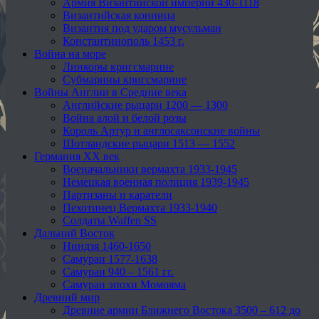
Армия Византийской империи 430-1118
Византийская конница
Византия под ударом мусульман
Константинополь 1453 г.
Война на море
Линкоры кригсмарине
Субмарины кригсмарине
Войны Англии в Средние века
Английские рыцари 1200 — 1300
Война алой и белой розы
Король Артур и англосаксонские войны
Шотландские рыцари 1513 — 1552
Германия XX век
Военачальники вермахта 1933-1945
Немецкая военная полиция 1939-1945
Партизаны и каратели
Пехотинец Вермахта 1933-1940
Солдаты Waffen SS
Дальний Восток
Ниндзя 1460-1650
Самураи 1577-1638
Самураи 940 – 1561 гг.
Самураи эпохи Момояма
Древний мир
Древние армии Ближнего Востока 3500 – 612 до