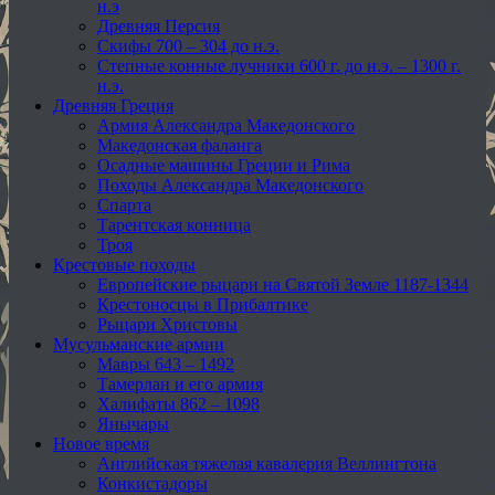
н.э
Древняя Персия
Скифы 700 – 304 до н.э.
Степные конные лучники 600 г. до н.э. – 1300 г.
н.э.
Древняя Греция
Армия Александра Македонского
Македонская фаланга
Осадные машины Греции и Рима
Походы Александра Македонского
Спарта
Тарентская конница
Троя
Крестовые походы
Европейские рыцари на Святой Земле 1187-1344
Крестоносцы в Прибалтике
Рыцари Христовы
Мусульманские армии
Мавры 643 – 1492
Тамерлан и его армия
Халифаты 862 – 1098
Янычары
Новое время
Английская тяжелая кавалерия Веллингтона
Конкистадоры