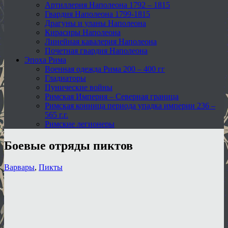
Артиллерия Наполеона 1792 – 1815
Гвардия Наполеона 1799-1815
Драгуны и уланы Наполеона
Кирасиры Наполеона
Линейная кавалерия Наполеона
Почетная гвардия Наполеона
Эпоха Рима
Военная одежда Рима 200 – 400 гг
Гладиаторы
Пунические войны
Римская Империя – Северная граница
Римская конница периода упадка империи 236 –
565 г.г.
Римские легионеры
Боевые отряды пиктов
Варвары
,
Пикты