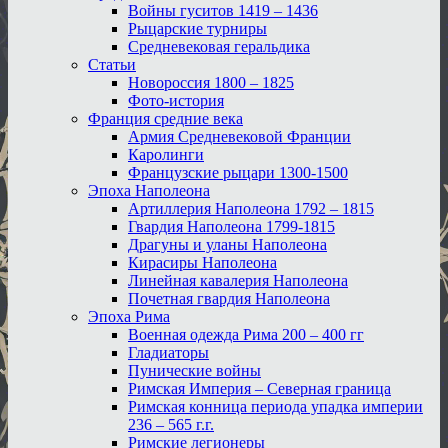
Войны гуситов 1419 – 1436
Рыцарские турниры
Средневековая геральдика
Статьи
Новороссия 1800 – 1825
Фото-история
Франция средние века
Армия Средневековой Франции
Каролинги
Французские рыцари 1300-1500
Эпоха Наполеона
Артиллерия Наполеона 1792 – 1815
Гвардия Наполеона 1799-1815
Драгуны и уланы Наполеона
Кирасиры Наполеона
Линейная кавалерия Наполеона
Почетная гвардия Наполеона
Эпоха Рима
Военная одежда Рима 200 – 400 гг
Гладиаторы
Пунические войны
Римская Империя – Северная граница
Римская конница периода упадка империи
236 – 565 г.г.
Римские легионеры