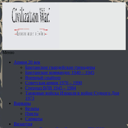
Меню
Армия 20 век
Британские гвардейские гренадеры
Британские коммандос 1940 – 1945
Военный снайпер
Советская армия 1970 – 1990
Спецназ ВДВ 1945 – 1984
Танковые войска Израиля в войне Судного Дня
1973
Варвары
Кельты
Пикты
Сарматы
Византия