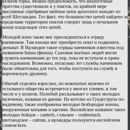
кельтов торка. Можно предположить, что аналогичные
братства существовали и у пиктов, по крайней мере
массивные серебряные шейные цепи археологи находят по
всей Шотландии. Тот факт, что большинство цепей найдено за
пределами территории пиктов говорит лишь о печальном
конце владельцев этих цепей.
Молодой воин также мог присоединиться к отряду
наемников. Там юноша мог приобрести опыт и подкопить
деньжат. В Ирландии такие отряды наемников известны под
названием fianna (финна). Сыновья знатных людей могли
служить наемниками до тех пор, пока не вступали в права
наследования. Возможно, несколько лет службы наемником
были обязательны для того, чтобы поступить на службу в
королевскую дружину.
Обычай отделять взрослых, но неженатых мужчин от
остального общества встречается у многих племен, в том
числе и у кельтов. Полибий рассказывает о таких молодых
мужчинах, называя их gaestae. На котелке из Гундеструпа по-
видимому, также изображены молодые безбородые воины,
вооруженные копьями и щитами. Валлийское название таких
молодых бойцов – cantrefs, гэльское – ceathernach,
шотландское – cateran, а ирландцы пользуются английским
словом kern.