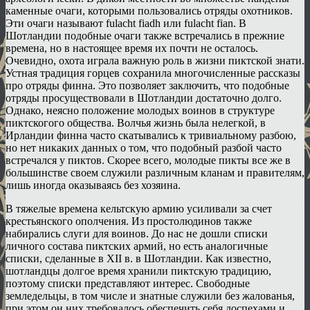
каменные очаги, которыми пользовались отряды охотников.
Эти очаги называют fulacht fiadh или fulacht fian. В
Шотландии подобные очаги также встречались в прежние
времена, но в настоящее время их почти не осталось.
Очевидно, охота играла важную роль в жизни пиктской знати.
Устная традиция горцев сохранила многочисленные рассказы
про отряды финна. Это позволяет заключить, что подобные
отряды просуществовали в Шотландии достаточно долго.
Однако, неясно положение молодых воинов в структуре
пиктскогого общества. Волчья жизнь была нелегкой, в
Ирландии финна часто скатывались к тривиальному разбою,
но нет никаких данных о том, что подобный разбой часто
встречался у пиктов. Скорее всего, молодые пикты все же в
большинстве своем служили различным кланам и правителям,
лишь иногда оказываясь без хозяина.
В тяжелые времена кельтскую армию усиливали за счет
крестьянского ополчения. Из простолюдинов также
набирались слуги для воинов. До нас не дошли списки
личного состава пиктских армий, но есть аналогичные
списки, сделанные в XII в. в Шотландии. Как известно,
шотландцы долгое время хранили пиктскую традицию,
поэтому списки представляют интерес. Свободные
земледельцы, в том числе и знатные служили без жалованья,
при этом он них требовалось обеспечить себя доспехами и