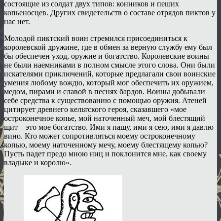
состоящие из солдат двух типов: конников и пеших
копьеносцев. Других свидетельств о составе отрядов пиктов у
нас нет.
Молодой пиктский воин стремился присоединиться к
королевской дружине, где в обмен за верную службу ему был
бы обеспечен уход, оружие и богатство. Королевские воины
не были наемниками в полном смысле этого слова. Они были
искателями приключений, которые предлагали свои воинские
умения любому вождю, который мог обеспечить их оружием,
медом, пирами и славой в песнях бардов. Воины добывали
себе средства к существованию с помощью оружия. Атеней
цитирует древнего кельтского героя, сказавшего «мое
остроконечное копье, мой наточенный меч, мой блестящий
щит – это мое богатство. Ими я пашу, ими я сею, ими я давлю
вино. Кто может сопротивляться моему остроконечному
копью, моему наточенному мечу, моему блестящему копью?
Пусть падет предо мною ниц и поклонится мне, как своему
владыке и королю».