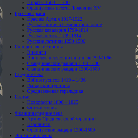
Пираты 1660 – 1730
Французская пехота Людовика XV
Русская армия
Красная Армия 1917-1922
Русская армия в Семилетней войне
Русская кавалерия 1799-1814
Русская пехота 1799-1814
Русские латники 1250-1500
Скандинавские воины
Викинги
Воинское искусство викингов 793-1066
Скандинавские рыцари 1100-1300
Скандинавские рыцари 1300-1500
Средние века
Войны гуситов 1419 – 1436
Рыцарские турниры
Средневековая геральдика
Статьи
Новороссия 1800 – 1825
Фото-история
Франция средние века
Армия Средневековой Франции
Каролинги
Французские рыцари 1300-1500
Эпоха Наполеона