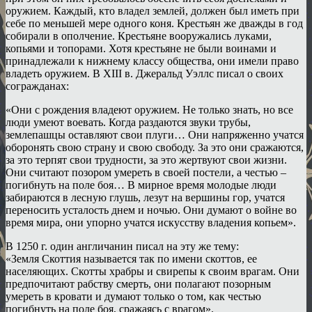
оружием. Каждый, кто владел землей, должен был иметь при
себе по меньшей мере одного коня. Крестьян же дважды в год
собирали в ополчение. Крестьяне вооружались луками,
копьями и топорами. Хотя крестьяне не были воинами и
принадлежали к нижнему классу общества, они имели право
владеть оружием. В XIII в. Джеральд Уэллс писал о своих
согражданах:
«Они с рождения владеют оружием. Не только знать, но все
люди умеют воевать. Когда раздаются звуки трубы,
землепашцы оставляют свои плуги… Они напряженно учатся
оборонять свою страну и свою свободу. За это они сражаются,
за это терпят свои трудности, за это жертвуют свои жизни.
Они считают позором умереть в своей постели, а честью –
погибнуть на поле боя… В мирное время молодые люди
забираются в лесную глушь, лезут на вершины гор, учатся
переносить усталость днем и ночью. Они думают о войне во
время мира, они упорно учатся искусству владения копьем».
В 1250 г. один англичанин писал на эту же тему:
«Земля Скоттия называется так по имени скоттов, ее
населяющих. Скотты храбры и свирепы к своим врагам. Они
предпочитают рабству смерть, они полагают позорным
умереть в кровати и думают только о том, как честью
погибнуть на поле боя, сражаясь с врагом».